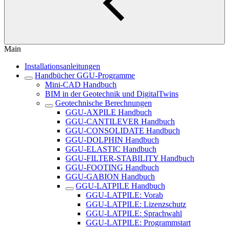
Main
Installationsanleitungen
Handbücher GGU-Programme
Mini-CAD Handbuch
BIM in der Geotechnik und DigitalTwins
Geotechnische Berechnungen
GGU-AXPILE Handbuch
GGU-CANTILEVER Handbuch
GGU-CONSOLIDATE Handbuch
GGU-DOLPHIN Handbuch
GGU-ELASTIC Handbuch
GGU-FILTER-STABILITY Handbuch
GGU-FOOTING Handbuch
GGU-GABION Handbuch
GGU-LATPILE Handbuch
GGU-LATPILE: Vorab
GGU-LATPILE: Lizenzschutz
GGU-LATPILE: Sprachwahl
GGU-LATPILE: Programmstart