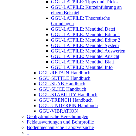
GGU-LATPILE: Tipps und Tricks
GGU-LATPILE: Kurzeinführung an
einem Beispiel
GGU-LATPILE: Theoretische
Grundlagen
GGU-LATPILE: Menütitel Datei
GGU-LATPILE: Menütitel Editor 1
GGU-LATPILE: Menütitel Editor 2
GGU-LATPILE: Menütitel System
GGU-LATPILE: Menütitel Auswerten
GGU-LATPILE: Menütitel Ansicht
GGU-LATPILE: Menütitel Blatt
GGU-LATPILE: Menütitel Info
GGU-RETAIN Handbuch
GGU-SETTLE Handbuch
GGU-SLAB Handbuch
GGU-SLICE Handbuch
GGU-STABILITY Handbuch
GGU-TRENCH Handbuch
GGU-UNDERPIN Handbuch
GGU-VIBRATION
Geohydraulische Berechnungen
Feldauswertungen und Bohrprofile
Bodenmechanische Laborversuche
..