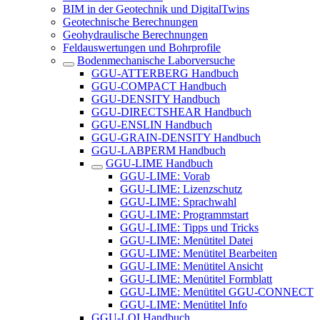
BIM in der Geotechnik und DigitalTwins
Geotechnische Berechnungen
Geohydraulische Berechnungen
Feldauswertungen und Bohrprofile
Bodenmechanische Laborversuche
GGU-ATTERBERG Handbuch
GGU-COMPACT Handbuch
GGU-DENSITY Handbuch
GGU-DIRECTSHEAR Handbuch
GGU-ENSLIN Handbuch
GGU-GRAIN-DENSITY Handbuch
GGU-LABPERM Handbuch
GGU-LIME Handbuch
GGU-LIME: Vorab
GGU-LIME: Lizenzschutz
GGU-LIME: Sprachwahl
GGU-LIME: Programmstart
GGU-LIME: Tipps und Tricks
GGU-LIME: Menütitel Datei
GGU-LIME: Menütitel Bearbeiten
GGU-LIME: Menütitel Ansicht
GGU-LIME: Menütitel Formblatt
GGU-LIME: Menütitel GGU-CONNECT
GGU-LIME: Menütitel Info
GGU-LOI Handbuch