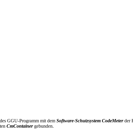
t jedes GGU-Programm mit dem
Software-Schutzsystem CodeMeter
der 
nten
CmContainer
gebunden.