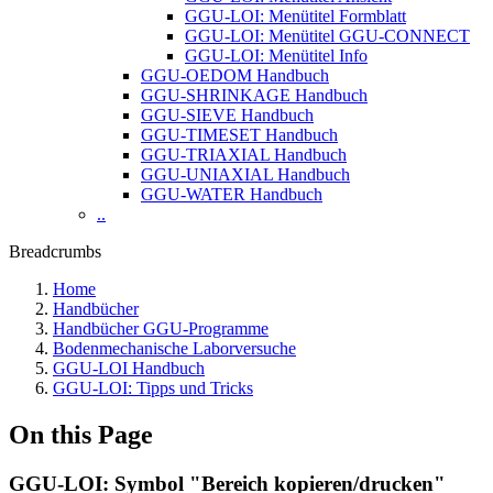
GGU-LOI: Menütitel Formblatt
GGU-LOI: Menütitel GGU-CONNECT
GGU-LOI: Menütitel Info
GGU-OEDOM Handbuch
GGU-SHRINKAGE Handbuch
GGU-SIEVE Handbuch
GGU-TIMESET Handbuch
GGU-TRIAXIAL Handbuch
GGU-UNIAXIAL Handbuch
GGU-WATER Handbuch
..
Breadcrumbs
Home
Handbücher
Handbücher GGU-Programme
Bodenmechanische Laborversuche
GGU-LOI Handbuch
GGU-LOI: Tipps und Tricks
On this Page
GGU-LOI: Symbol "Bereich kopieren/drucken"