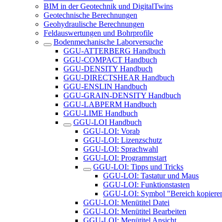
BIM in der Geotechnik und DigitalTwins
Geotechnische Berechnungen
Geohydraulische Berechnungen
Feldauswertungen und Bohrprofile
Bodenmechanische Laborversuche
GGU-ATTERBERG Handbuch
GGU-COMPACT Handbuch
GGU-DENSITY Handbuch
GGU-DIRECTSHEAR Handbuch
GGU-ENSLIN Handbuch
GGU-GRAIN-DENSITY Handbuch
GGU-LABPERM Handbuch
GGU-LIME Handbuch
GGU-LOI Handbuch
GGU-LOI: Vorab
GGU-LOI: Lizenzschutz
GGU-LOI: Sprachwahl
GGU-LOI: Programmstart
GGU-LOI: Tipps und Tricks
GGU-LOI: Tastatur und Maus
GGU-LOI: Funktionstasten
GGU-LOI: Symbol "Bereich kopiere
GGU-LOI: Menütitel Datei
GGU-LOI: Menütitel Bearbeiten
GGU-LOI: Menütitel Ansicht