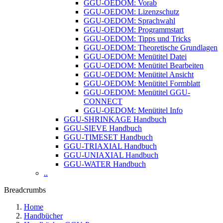
GGU-OEDOM: Vorab
GGU-OEDOM: Lizenzschutz
GGU-OEDOM: Sprachwahl
GGU-OEDOM: Programmstart
GGU-OEDOM: Tipps und Tricks
GGU-OEDOM: Theoretische Grundlagen
GGU-OEDOM: Menütitel Datei
GGU-OEDOM: Menütitel Bearbeiten
GGU-OEDOM: Menütitel Ansicht
GGU-OEDOM: Menütitel Formblatt
GGU-OEDOM: Menütitel GGU-
CONNECT
GGU-OEDOM: Menütitel Info
GGU-SHRINKAGE Handbuch
GGU-SIEVE Handbuch
GGU-TIMESET Handbuch
GGU-TRIAXIAL Handbuch
GGU-UNIAXIAL Handbuch
GGU-WATER Handbuch
..
Breadcrumbs
Home
Handbücher