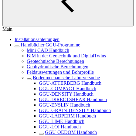
Main
Installationsanleitungen
Handbücher GGU-Programme
Mini-CAD Handbuch
BIM in der Geotechnik und DigitalTwins
Geotechnische Berechnungen
Geohydraulische Berechnungen
Feldauswertungen und Bohrprofile
Bodenmechanische Laborversuche
GGU-ATTERBERG Handbuch
GGU-COMPACT Handbuch
GGU-DENSITY Handbuch
GGU-DIRECTSHEAR Handbuch
GGU-ENSLIN Handbuch
GGU-GRAIN-DENSITY Handbuch
GGU-LABPERM Handbuch
GGU-LIME Handbuch
GGU-LOI Handbuch
GGU-OEDOM Handbuch