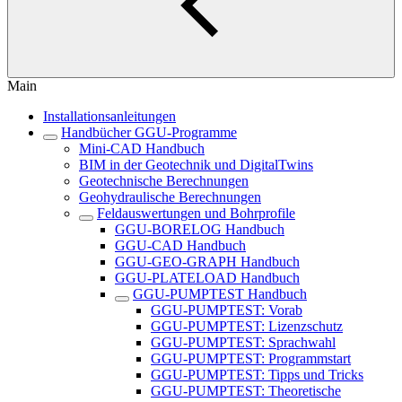
Main
Installationsanleitungen
Handbücher GGU-Programme
Mini-CAD Handbuch
BIM in der Geotechnik und DigitalTwins
Geotechnische Berechnungen
Geohydraulische Berechnungen
Feldauswertungen und Bohrprofile
GGU-BORELOG Handbuch
GGU-CAD Handbuch
GGU-GEO-GRAPH Handbuch
GGU-PLATELOAD Handbuch
GGU-PUMPTEST Handbuch
GGU-PUMPTEST: Vorab
GGU-PUMPTEST: Lizenzschutz
GGU-PUMPTEST: Sprachwahl
GGU-PUMPTEST: Programmstart
GGU-PUMPTEST: Tipps und Tricks
GGU-PUMPTEST: Theoretische