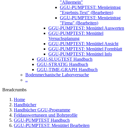
"Allgemein"
GGU-PUMPTEST: Menüeintrag
"Ergebnis-Text" (Bearbeiten)
GGU-PUMPTEST: Menüeintrag
"Firma" (Bearbeiten)
GGU-PUMPTEST: Menütitel Auswerten
GGU-PUMPTEST: Menütitel
Versuchsplanung
GGU-PUMPTEST: Menütitel Ansicht
GGU-PUMPTEST: Menütitel Formblatt
GGU-PUMPTEST: Menütitel Info
GGU-SLUGTEST Handbuch
GGU-STRATIG Handbuch
GGU-TIME-GRAPH Handbuch
Bodenmechanische Laborversuche
..
Breadcrumbs
Home
Handbücher
Handbücher GGU-Programme
Feldauswertungen und Bohrprofile
GGU-PUMPTEST Handbuch
GGU-PUMPTEST: Menütitel Bearbeiten