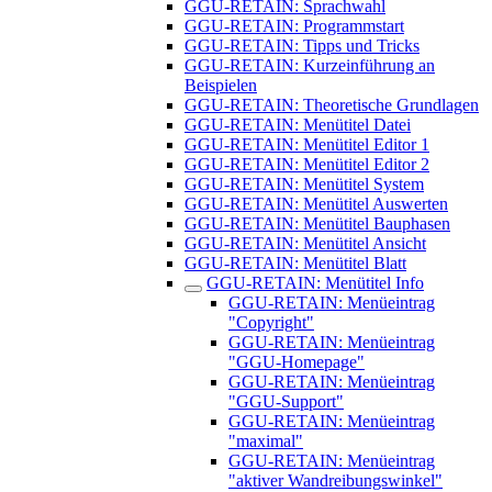
GGU-RETAIN: Sprachwahl
GGU-RETAIN: Programmstart
GGU-RETAIN: Tipps und Tricks
GGU-RETAIN: Kurzeinführung an
Beispielen
GGU-RETAIN: Theoretische Grundlagen
GGU-RETAIN: Menütitel Datei
GGU-RETAIN: Menütitel Editor 1
GGU-RETAIN: Menütitel Editor 2
GGU-RETAIN: Menütitel System
GGU-RETAIN: Menütitel Auswerten
GGU-RETAIN: Menütitel Bauphasen
GGU-RETAIN: Menütitel Ansicht
GGU-RETAIN: Menütitel Blatt
GGU-RETAIN: Menütitel Info
GGU-RETAIN: Menüeintrag
"Copyright"
GGU-RETAIN: Menüeintrag
"GGU-Homepage"
GGU-RETAIN: Menüeintrag
"GGU-Support"
GGU-RETAIN: Menüeintrag
"maximal"
GGU-RETAIN: Menüeintrag
"aktiver Wandreibungswinkel"