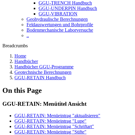
GGU-TRENCH Handbuch
GGU-UNDERPIN Handbuch
GGU-VIBRATION
Geohydraulische Berechnungen
Feldauswertungen und Bohrprofile
Bodenmechanische Laborversuche
..
Breadcrumbs
Home
Handbücher
Handbücher GGU-Programme
Geotechnische Berechnungen
GGU-RETAIN Handbuch
On this Page
GGU-RETAIN: Menütitel Ansicht
GGU-RETAIN: Menüeintrag "aktualisieren"
GGU-RETAIN: Menüeintrag "Lupe"
GGU-RETAIN: Menüeintrag "Schriftart"
GGU-RETAIN: Menüeintrag "Stifte"