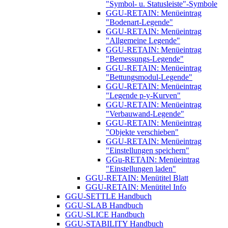
"Symbol- u. Statusleiste"-Symbole
GGU-RETAIN: Menüeintrag
"Bodenart-Legende"
GGU-RETAIN: Menüeintrag
"Allgemeine Legende"
GGU-RETAIN: Menüeintrag
"Bemessungs-Legende"
GGU-RETAIN: Menüeintrag
"Bettungsmodul-Legende"
GGU-RETAIN: Menüeintrag
"Legende p-y-Kurven"
GGU-RETAIN: Menüeintrag
"Verbauwand-Legende"
GGU-RETAIN: Menüeintrag
"Objekte verschieben"
GGU-RETAIN: Menüeintrag
"Einstellungen speichern"
GGu-RETAIN: Menüeintrag
"Einstellungen laden"
GGU-RETAIN: Menütitel Blatt
GGU-RETAIN: Menütitel Info
GGU-SETTLE Handbuch
GGU-SLAB Handbuch
GGU-SLICE Handbuch
GGU-STABILITY Handbuch