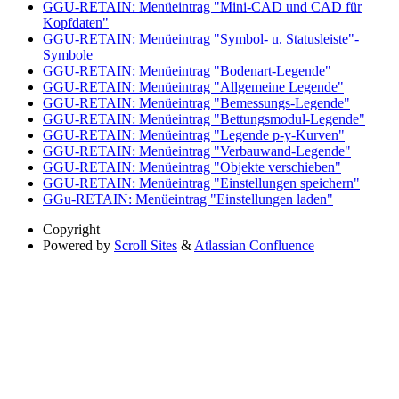
GGU-RETAIN: Menüeintrag "Mini-CAD und CAD für
Kopfdaten"
GGU-RETAIN: Menüeintrag "Symbol- u. Statusleiste"-
Symbole
GGU-RETAIN: Menüeintrag "Bodenart-Legende"
GGU-RETAIN: Menüeintrag "Allgemeine Legende"
GGU-RETAIN: Menüeintrag "Bemessungs-Legende"
GGU-RETAIN: Menüeintrag "Bettungsmodul-Legende"
GGU-RETAIN: Menüeintrag "Legende p-y-Kurven"
GGU-RETAIN: Menüeintrag "Verbauwand-Legende"
GGU-RETAIN: Menüeintrag "Objekte verschieben"
GGU-RETAIN: Menüeintrag "Einstellungen speichern"
GGu-RETAIN: Menüeintrag "Einstellungen laden"
Copyright
Powered by
Scroll Sites
&
Atlassian Confluence