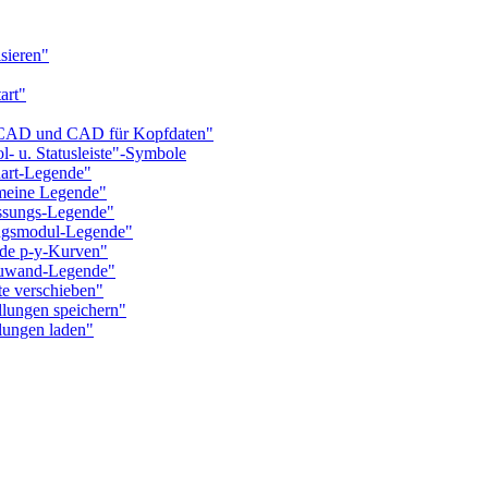
sieren"
art"
CAD und CAD für Kopfdaten"
u. Statusleiste"-Symbole
rt-Legende"
eine Legende"
sungs-Legende"
gsmodul-Legende"
e p-y-Kurven"
uwand-Legende"
 verschieben"
ungen speichern"
ungen laden"