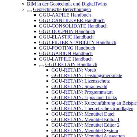
BIM in der Geotechnik und DigitalTwins
Geotechnische Berechnungen
GGU-AXPILE Handbuch
GGU-CANTILEVER Handbuch
GGU-CONSOLIDATE Handbuch
GGU-DOLPHIN Handbuch
GGU-ELASTIC Handbuch
GGU-FILTER-STABILITY Handbuch
GGU-FOOTING Handbuch
GGU-GABION Handbuch
GGU-LATPILE Handbuch
GGU-RETAIN Handbuch
GGU-RETAIN: Vorab
GGU-RETAIN: Leistungsmerkmale
GGU-RETAIN: Lizenzschutz
GGU-RETAIN: Sprachwahl
GGU-RETAIN: Programmstart
GGU-RETAIN: Tipps und Tricks
GGU-RETAIN: Kurzeinführung an Beispie
GGU-RETAIN: Theoretische Grundlagen
GGU-RETAIN: Menütitel Datei
GGU-RETAIN: Menütitel Editor 1
GGU-RETAIN: Menütitel Editor 2
GGU-RETAIN: Menütitel System
GGU-RETAIN: Menütitel Auswerten