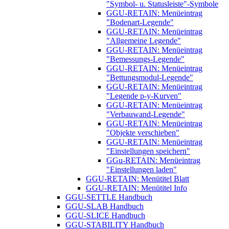
"Symbol- u. Statusleiste"-Symbole
GGU-RETAIN: Menüeintrag
"Bodenart-Legende"
GGU-RETAIN: Menüeintrag
"Allgemeine Legende"
GGU-RETAIN: Menüeintrag
"Bemessungs-Legende"
GGU-RETAIN: Menüeintrag
"Bettungsmodul-Legende"
GGU-RETAIN: Menüeintrag
"Legende p-y-Kurven"
GGU-RETAIN: Menüeintrag
"Verbauwand-Legende"
GGU-RETAIN: Menüeintrag
"Objekte verschieben"
GGU-RETAIN: Menüeintrag
"Einstellungen speichern"
GGu-RETAIN: Menüeintrag
"Einstellungen laden"
GGU-RETAIN: Menütitel Blatt
GGU-RETAIN: Menütitel Info
GGU-SETTLE Handbuch
GGU-SLAB Handbuch
GGU-SLICE Handbuch
GGU-STABILITY Handbuch