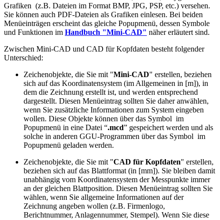
Grafiken (z.B. Dateien im Format BMP, JPG, PSP, etc.) versehen.
Sie können auch PDF-Dateien als Grafiken einlesen. Bei beiden
Menüeinträgen erscheint das gleiche Popupmenü, dessen Symbole
und Funktionen im
Handbuch "Mini-CAD"
näher erläutert sind.
Zwischen Mini-CAD und CAD für Kopfdaten besteht folgender
Unterschied:
Zeichenobjekte, die Sie mit "
Mini-CAD
" erstellen, beziehen
sich auf das Koordinatensystem (im Allgemeinen in [m]), in
dem die Zeichnung erstellt ist, und werden entsprechend
dargestellt. Diesen Menüeintrag sollten Sie daher anwählen,
wenn Sie zusätzliche Informationen zum System eingeben
wollen. Diese Objekte können über das Symbol
im
Popupmenü in eine Datei “
.mcd
” gespeichert werden und als
solche in anderen GGU-Programmen über das Symbol
im
Popupmenü geladen werden.
Zeichenobjekte, die Sie mit "
CAD für Kopfdaten
" erstellen,
beziehen sich auf das Blattformat (in [mm]). Sie bleiben damit
unabhängig vom Koordinatensystem der Messpunkte immer
an der gleichen Blattposition. Diesen Menüeintrag sollten Sie
wählen, wenn Sie allgemeine Informationen auf der
Zeichnung angeben wollen (z.B. Firmenlogo,
Berichtnummer, Anlagennummer, Stempel). Wenn Sie diese