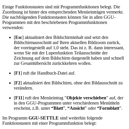
Einige Funktionstasten sind mit Programmfunktionen belegt. Die
Zuordnung ist hinter den entsprechenden Menüeinträgen vermerkt.
Die nachfolgenden Funktionstasten können Sie in allen GGU-
Programmen mit den beschriebenen Programmfunktionen
verwenden:
[
Esc
] aktualisiert den Bildschirminhalt und setzt den
Bildschirmausschnitt auf Ihren aktuellen Bildzoom zurück,
der voreingestellt auf 1,0 steht. Das ist z. B. dann interessant,
wenn Sie mit der Lupenfunktion Teilausschnitte der
Zeichnung auf dem Bildschirm dargestellt haben und schnell
zur Gesamtübersicht zurückkehren wollen.
[
F1
] ruft die Handbuch-Datei auf.
[
F2
] aktualisiert den Bildschirm, ohne den Bildausschnitt zu
verändern.
[
F11
] ruft den Menüeintrag "
Objekte verschieben
" auf, der
in den GGU-Programmen unter verschiedenen Menütiteln
erscheint, z.B. unter
“Blatt
”,
“Ansicht
” oder
“Formblatt
”.
Im Programm
GGU-SETTLE
sind weiterhin folgende
Funktionstasten mit einer Programmfunktion belegt: