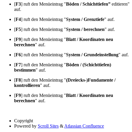
[
F3
] ruft den Menüeintrag "
Böden / Schichttiefen”
editieren"
auf.
[
F4
] ruft den Menüeintrag "
System / Grenztiefe
" auf.
[
F5
] ruft den Menüeintrag "
System / berechnen
" auf.
[
F9
] ruft den Menüeintrag "
Blatt / Koordinaten neu
berechnen
" auf.
[
F6
] ruft den Menüeintrag "
System / Grundeinstellung
" auf.
[
F7
] ruft den Menüeintrag "
Böden / (Schichttiefen)
bestimmen
" auf.
[
F8
] ruft den Menüeintrag "
(Dreiecks-)Fundamente /
kontrollieren
" auf.
[
F9
] ruft den Menüeintrag "
Blatt / Koordinaten neu
berechnen
" auf.
Copyright
Powered by
Scroll Sites
&
Atlassian Confluence