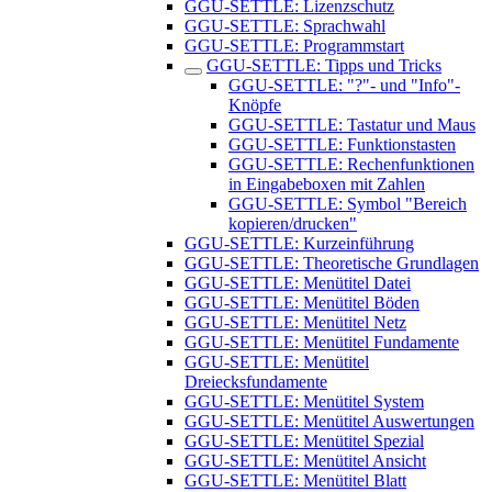
GGU-SETTLE: Lizenzschutz
GGU-SETTLE: Sprachwahl
GGU-SETTLE: Programmstart
GGU-SETTLE: Tipps und Tricks
GGU-SETTLE: "?"- und "Info"-
Knöpfe
GGU-SETTLE: Tastatur und Maus
GGU-SETTLE: Funktionstasten
GGU-SETTLE: Rechenfunktionen
in Eingabeboxen mit Zahlen
GGU-SETTLE: Symbol "Bereich
kopieren/drucken"
GGU-SETTLE: Kurzeinführung
GGU-SETTLE: Theoretische Grundlagen
GGU-SETTLE: Menütitel Datei
GGU-SETTLE: Menütitel Böden
GGU-SETTLE: Menütitel Netz
GGU-SETTLE: Menütitel Fundamente
GGU-SETTLE: Menütitel
Dreiecksfundamente
GGU-SETTLE: Menütitel System
GGU-SETTLE: Menütitel Auswertungen
GGU-SETTLE: Menütitel Spezial
GGU-SETTLE: Menütitel Ansicht
GGU-SETTLE: Menütitel Blatt