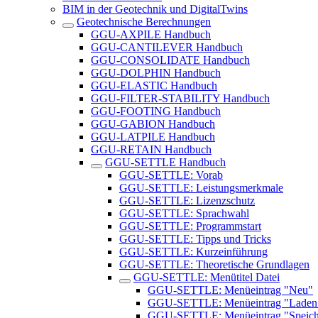
BIM in der Geotechnik und DigitalTwins
Geotechnische Berechnungen
GGU-AXPILE Handbuch
GGU-CANTILEVER Handbuch
GGU-CONSOLIDATE Handbuch
GGU-DOLPHIN Handbuch
GGU-ELASTIC Handbuch
GGU-FILTER-STABILITY Handbuch
GGU-FOOTING Handbuch
GGU-GABION Handbuch
GGU-LATPILE Handbuch
GGU-RETAIN Handbuch
GGU-SETTLE Handbuch
GGU-SETTLE: Vorab
GGU-SETTLE: Leistungsmerkmale
GGU-SETTLE: Lizenzschutz
GGU-SETTLE: Sprachwahl
GGU-SETTLE: Programmstart
GGU-SETTLE: Tipps und Tricks
GGU-SETTLE: Kurzeinführung
GGU-SETTLE: Theoretische Grundlagen
GGU-SETTLE: Menütitel Datei
GGU-SETTLE: Menüeintrag "Neu"
GGU-SETTLE: Menüeintrag "Laden
GGU-SETTLE: Menüeintrag "Speich