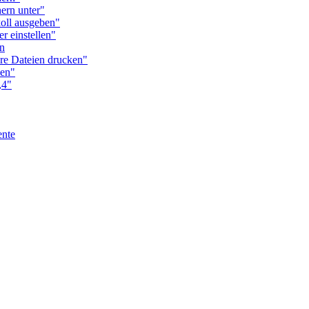
rn unter"
ll ausgeben"
 einstellen"
n
 Dateien drucken"
en"
,4"
nte