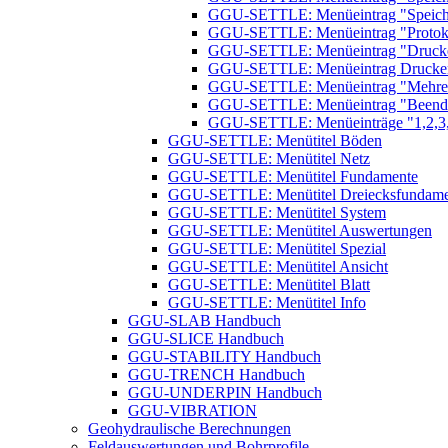
GGU-SETTLE: Menüeintrag "Speiche
GGU-SETTLE: Menüeintrag "Protoko
GGU-SETTLE: Menüeintrag "Drucker
GGU-SETTLE: Menüeintrag Drucke
GGU-SETTLE: Menüeintrag "Mehrere
GGU-SETTLE: Menüeintrag "Beend
GGU-SETTLE: Menüeinträge "1,2,3
GGU-SETTLE: Menütitel Böden
GGU-SETTLE: Menütitel Netz
GGU-SETTLE: Menütitel Fundamente
GGU-SETTLE: Menütitel Dreiecksfundame
GGU-SETTLE: Menütitel System
GGU-SETTLE: Menütitel Auswertungen
GGU-SETTLE: Menütitel Spezial
GGU-SETTLE: Menütitel Ansicht
GGU-SETTLE: Menütitel Blatt
GGU-SETTLE: Menütitel Info
GGU-SLAB Handbuch
GGU-SLICE Handbuch
GGU-STABILITY Handbuch
GGU-TRENCH Handbuch
GGU-UNDERPIN Handbuch
GGU-VIBRATION
Geohydraulische Berechnungen
Feldauswertungen und Bohrprofile