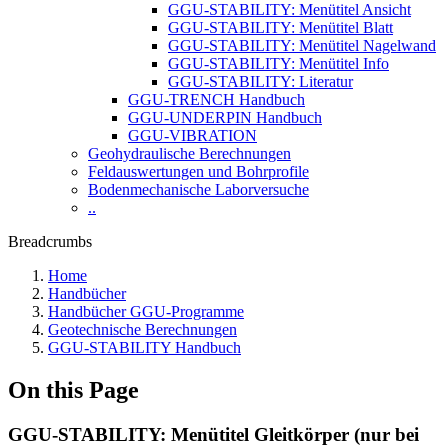
GGU-STABILITY: Menütitel Ansicht
GGU-STABILITY: Menütitel Blatt
GGU-STABILITY: Menütitel Nagelwand
GGU-STABILITY: Menütitel Info
GGU-STABILITY: Literatur
GGU-TRENCH Handbuch
GGU-UNDERPIN Handbuch
GGU-VIBRATION
Geohydraulische Berechnungen
Feldauswertungen und Bohrprofile
Bodenmechanische Laborversuche
..
Breadcrumbs
Home
Handbücher
Handbücher GGU-Programme
Geotechnische Berechnungen
GGU-STABILITY Handbuch
On this Page
GGU-STABILITY: Menütitel Gleitkörper (nur bei