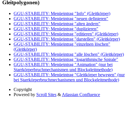
Gleitpolygonen)
GGU-STABILITY: Menüeintrag "Info" (Gleitkörper)
GGU-STABILITY: Menüeintrag "neuen definieren"
GGU-STABILITY: Menüeintrag "alten ändern"
GGU-STABILITY: Menüeintrag "duplizieren"
GGU-STABILITY: Menüeintrag "editieren" (Gleitkörper)
GGU-STABILITY: Menüeintrag "darstellen" (Gleitkörper)
GGU-STABILITY: Menüeintrag "einzelnen löschen"
(Gleitkörper)
GGU-STABILITY: Menüeintrag "alle löschen" (Gleitkörper)
GGU-STABILITY: Menüeintrag "logarithmische Spirale"
GGU-STABILITY: Menüeintrag "Animation" (nur bei
Starrkörperbruchmechanismen und Blockgleitmethode)
GGU-STABILITY: Menüeintrag "Gleitkörper bewegen" (nur
bei Starrkörperbruchmechanismen und Blockgleitmethode)
Copyright
Powered by
Scroll Sites
&
Atlassian Confluence