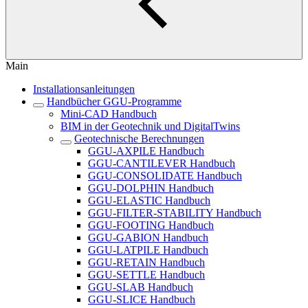
Main
Installationsanleitungen
Handbücher GGU-Programme
Mini-CAD Handbuch
BIM in der Geotechnik und DigitalTwins
Geotechnische Berechnungen
GGU-AXPILE Handbuch
GGU-CANTILEVER Handbuch
GGU-CONSOLIDATE Handbuch
GGU-DOLPHIN Handbuch
GGU-ELASTIC Handbuch
GGU-FILTER-STABILITY Handbuch
GGU-FOOTING Handbuch
GGU-GABION Handbuch
GGU-LATPILE Handbuch
GGU-RETAIN Handbuch
GGU-SETTLE Handbuch
GGU-SLAB Handbuch
GGU-SLICE Handbuch