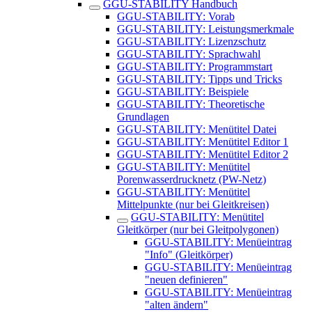
GGU-STABILITY Handbuch
GGU-STABILITY: Vorab
GGU-STABILITY: Leistungsmerkmale
GGU-STABILITY: Lizenzschutz
GGU-STABILITY: Sprachwahl
GGU-STABILITY: Programmstart
GGU-STABILITY: Tipps und Tricks
GGU-STABILITY: Beispiele
GGU-STABILITY: Theoretische
Grundlagen
GGU-STABILITY: Menütitel Datei
GGU-STABILITY: Menütitel Editor 1
GGU-STABILITY: Menütitel Editor 2
GGU-STABILITY: Menütitel
Porenwasserdrucknetz (PW-Netz)
GGU-STABILITY: Menütitel
Mittelpunkte (nur bei Gleitkreisen)
GGU-STABILITY: Menütitel
Gleitkörper (nur bei Gleitpolygonen)
GGU-STABILITY: Menüeintrag
"Info" (Gleitkörper)
GGU-STABILITY: Menüeintrag
"neuen definieren"
GGU-STABILITY: Menüeintrag
"alten ändern"