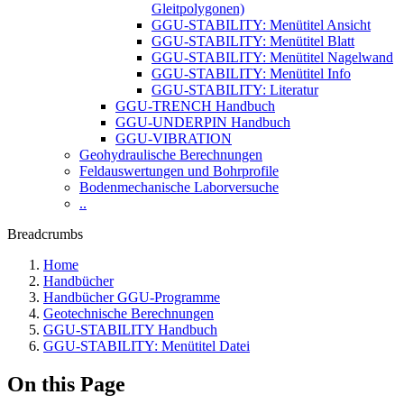
Gleitpolygonen)
GGU-STABILITY: Menütitel Ansicht
GGU-STABILITY: Menütitel Blatt
GGU-STABILITY: Menütitel Nagelwand
GGU-STABILITY: Menütitel Info
GGU-STABILITY: Literatur
GGU-TRENCH Handbuch
GGU-UNDERPIN Handbuch
GGU-VIBRATION
Geohydraulische Berechnungen
Feldauswertungen und Bohrprofile
Bodenmechanische Laborversuche
..
Breadcrumbs
Home
Handbücher
Handbücher GGU-Programme
Geotechnische Berechnungen
GGU-STABILITY Handbuch
GGU-STABILITY: Menütitel Datei
On this Page