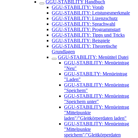
GGU-STABILITY Handbuch
GGU-STABILITY: Vorab
GGU-STABILITY: Leistungsmerkmale
GGU-STABILITY: Lizenzschutz
GGU-STABILITY: Sprachwahl
GGU-STABILITY: Programmstart
GGU-STABILITY: Tipps und Tricks
GGU-STABILITY: Beispiele
GGU-STABILITY: Theoretische
Grundlagen
GGU-STABILITY: Menütitel Datei
GGU-STABILITY: Menüeintrag
"Neu"
GGU-STABILTY: Menüeintrag
"Laden"
GGU-STABILITY: ​Menüeintrag
"Speichern"
GGU-STABILITY: Menüeintrag
"Speichern unter"
GGU-STABILITY: Menüeintrag
"Mittelpunkte
laden"/"Gleitkörperdaten laden"
GGU-STABILITY: Menüeintrag
"Mittelpunkte
speichern"/"Gleitkörperdaten