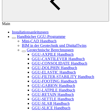
Main
Installationsanleitungen
Handbücher GGU-Programme
Mini-CAD Handbuch
BIM in der Geotechnik und DigitalTwins
Geotechnische Berechnungen
GGU-AXPILE Handbuch
GGU-CANTILEVER Handbuch
GGU-CONSOLIDATE Handbuch
GGU-DOLPHIN Handbuch
GGU-ELASTIC Handbuch
GGU-FILTER-STABILITY Handbuch
GGU-FOOTING Handbuch
GGU-GABION Handbuch
GGU-LATPILE Handbuch
GGU-RETAIN Handbuch
GGU-SETTLE Handbuch
GGU-SLAB Handbuch
GGU-SLICE Handbuch