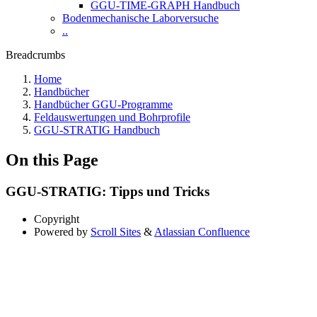
GGU-TIME-GRAPH Handbuch
Bodenmechanische Laborversuche
..
Breadcrumbs
Home
Handbücher
Handbücher GGU-Programme
Feldauswertungen und Bohrprofile
GGU-STRATIG Handbuch
On this Page
GGU-STRATIG: Tipps und Tricks
Copyright
Powered by
Scroll Sites
&
Atlassian Confluence