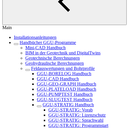
Main
Installationsanleitungen
Handbücher GGU-Programme
Mini-CAD Handbuch
BIM in der Geotechnik und DigitalTwins
Geotechnische Berechnungen
Geohydraulische Berechnungen
Feldauswertungen und Bohrprofile
GGU-BORELOG Handbuch
GGU-CAD Handbuch
GGU-GEO-GRAPH Handbuch
GGU-PLATELOAD Handbuch
GGU-PUMPTEST Handbuch
GGU-SLUGTEST Handbuch
GGU-STRATIG Handbuch
GGU-STRATIG: Vorab
GGU-STRATIG: Lizenzschutz
GGU-STRATIG: Sprachwahl
GGU-STRATIG: Programmstart