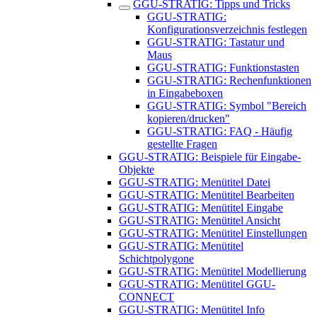
GGU-STRATIG: Tipps und Tricks
GGU-STRATIG:
Konfigurationsverzeichnis festlegen
GGU-STRATIG: Tastatur und
Maus
GGU-STRATIG: Funktionstasten
GGU-STRATIG: Rechenfunktionen
in Eingabeboxen
GGU-STRATIG: Symbol "Bereich
kopieren/drucken"
GGU-STRATIG: FAQ - Häufig
gestellte Fragen
GGU-STRATIG: Beispiele für Eingabe-
Objekte
GGU-STRATIG: Menütitel Datei
GGU-STRATIG: Menütitel Bearbeiten
GGU-STRATIG: Menütitel Eingabe
GGU-STRATIG: Menütitel Ansicht
GGU-STRATIG: Menütitel Einstellungen
GGU-STRATIG: Menütitel
Schichtpolygone
GGU-STRATIG: Menütitel Modellierung
GGU-STRATIG: Menütitel GGU-
CONNECT
GGU-STRATIG: Menütitel Info