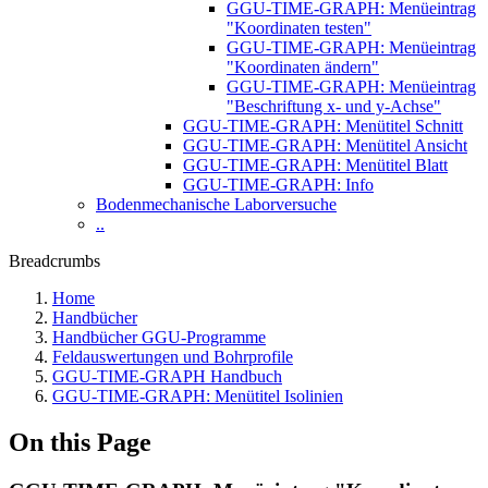
GGU-TIME-GRAPH: Menüeintrag
"Koordinaten testen"
GGU-TIME-GRAPH: Menüeintrag
"Koordinaten ändern"
GGU-TIME-GRAPH: Menüeintrag
"Beschriftung x- und y-Achse"
GGU-TIME-GRAPH: Menütitel Schnitt
GGU-TIME-GRAPH: Menütitel Ansicht
GGU-TIME-GRAPH: Menütitel Blatt
GGU-TIME-GRAPH: Info
Bodenmechanische Laborversuche
..
Breadcrumbs
Home
Handbücher
Handbücher GGU-Programme
Feldauswertungen und Bohrprofile
GGU-TIME-GRAPH Handbuch
GGU-TIME-GRAPH: Menütitel Isolinien
On this Page