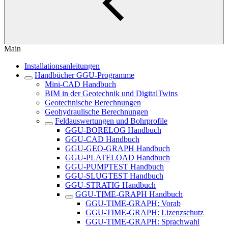
Main
Installationsanleitungen
Handbücher GGU-Programme
Mini-CAD Handbuch
BIM in der Geotechnik und DigitalTwins
Geotechnische Berechnungen
Geohydraulische Berechnungen
Feldauswertungen und Bohrprofile
GGU-BORELOG Handbuch
GGU-CAD Handbuch
GGU-GEO-GRAPH Handbuch
GGU-PLATELOAD Handbuch
GGU-PUMPTEST Handbuch
GGU-SLUGTEST Handbuch
GGU-STRATIG Handbuch
GGU-TIME-GRAPH Handbuch
GGU-TIME-GRAPH: Vorab
GGU-TIME-GRAPH: Lizenzschutz
GGU-TIME-GRAPH: Sprachwahl