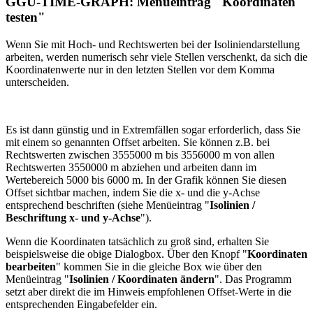
GGU-TIME-GRAPH: Menüeintrag "Koordinaten
testen"
Wenn Sie mit Hoch- und Rechtswerten bei der Isoliniendarstellung
arbeiten, werden numerisch sehr viele Stellen verschenkt, da sich die
Koordinatenwerte nur in den letzten Stellen vor dem Komma
unterscheiden.
Es ist dann günstig und in Extremfällen sogar erforderlich, dass Sie
mit einem so genannten Offset arbeiten. Sie können z.B. bei
Rechtswerten zwischen 3555000 m bis 3556000 m von allen
Rechtswerten 3550000 m abziehen und arbeiten dann im
Wertebereich 5000 bis 6000 m. In der Grafik können Sie diesen
Offset sichtbar machen, indem Sie die x- und die y-Achse
entsprechend beschriften (siehe Menüeintrag "
Isolinien /
Beschriftung x- und y-Achse
").
Wenn die Koordinaten tatsächlich zu groß sind, erhalten Sie
beispielsweise die obige Dialogbox. Über den Knopf "
Koordinaten
bearbeiten
" kommen Sie in die gleiche Box wie über den
Menüeintrag "
Isolinien / Koordinaten ändern
". Das Programm
setzt aber direkt die im Hinweis empfohlenen Offset-Werte in die
entsprechenden Eingabefelder ein.