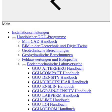
Main
Installationsanleitungen
Handbücher GGU-Programme
Mini-CAD Handbuch
BIM in der Geotechnik und DigitalTwins
Geotechnische Berechnungen
Geohydraulische Berechnungen
Feldauswertungen und Bohrprofile
Bodenmechanische Laborversuche
GGU-ATTERBERG Handbuch
GGU-COMPACT Handbuch
GGU-DENSITY Handbuch
GGU-DIRECTSHEAR Handbuch
GGU-ENSLIN Handbuch
GGU-GRAIN-DENSITY Handbuch
GGU-LABPERM Handbuch
GGU-LIME Handbuch
GGU-LOI Handbuch
GGU-OEDOM Handbuch