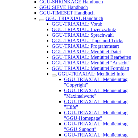
GGU-SHRINKAGE Handbuch
GGU-SIEVE Handbuch
GGU-TIMESET Handbuch
GGU-TRIAXIAL Handbuch
GGU-TRIAXIAL: Vorab
GGU-TRIAXIAL: Lizenzschutz
GGU-TRIAXIAL: Sprachwahl
GGU-TRIAXIAL: Tipps und Tricks
GGU-TRIAXIAL: Programmstart
GGU-TRIAXIAL: Menütitel Datei
GGU-TRIAXIAL: Menütitel Bearbeiten
GGU-TRIAXIAL: Menütitel "Ansicht"
GGU-TRIAXIAL: Menütitel Formblatt
GGU-TRIAXIAL: Menütitel Info
GGU-TRIAXIAL: Menüeintrag
"Copyright"
GGU-TRIAXIAL: Menüeintrag
"Maximalwerte"
GGU-TRIAXIAL: Menüeintrag
"Hilfe"
GGU-TRIAXIAL: Menüeintrag
"GGU-Homepage"
GGU-TRIAXIAL: Menüeintrag
"GGU-Support"
GGU-TRIAXIAL: Menüeintrag