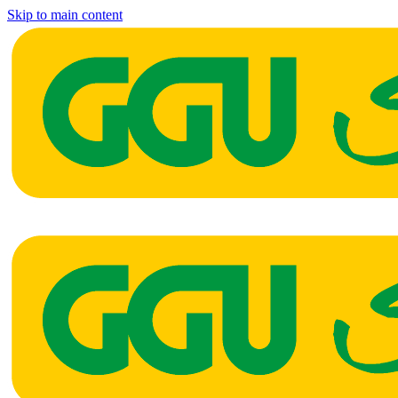
Skip to main content