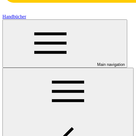
Handbücher
Main navigation