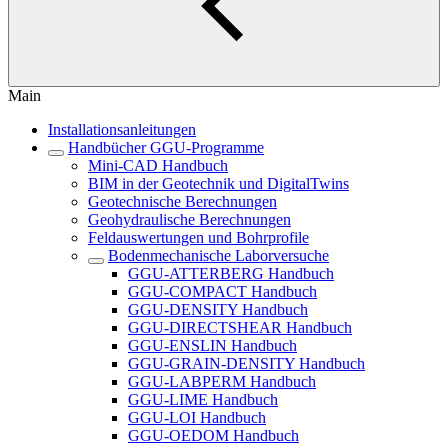
Main
Installationsanleitungen
Handbücher GGU-Programme
Mini-CAD Handbuch
BIM in der Geotechnik und DigitalTwins
Geotechnische Berechnungen
Geohydraulische Berechnungen
Feldauswertungen und Bohrprofile
Bodenmechanische Laborversuche
GGU-ATTERBERG Handbuch
GGU-COMPACT Handbuch
GGU-DENSITY Handbuch
GGU-DIRECTSHEAR Handbuch
GGU-ENSLIN Handbuch
GGU-GRAIN-DENSITY Handbuch
GGU-LABPERM Handbuch
GGU-LIME Handbuch
GGU-LOI Handbuch
GGU-OEDOM Handbuch