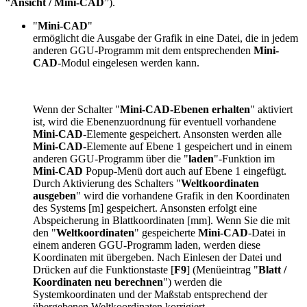
“
Ansicht / Mini-CAD
”).
"
Mini-CAD
"
ermöglicht die Ausgabe der Grafik in eine Datei, die in jedem
anderen GGU-Programm mit dem entsprechenden
Mini-
CAD
-Modul eingelesen werden kann.
Wenn der Schalter "
Mini-CAD-Ebenen erhalten
" aktiviert
ist, wird die Ebenenzuordnung für eventuell vorhandene
Mini-CAD
-Elemente gespeichert. Ansonsten werden alle
Mini-CAD
-Elemente auf Ebene 1 gespeichert und in einem
anderen GGU-Programm über die "
laden
"-Funktion im
Mini-CAD
Popup-Menü dort auch auf Ebene 1 eingefügt.
Durch Aktivierung des Schalters "
Weltkoordinaten
ausgeben
" wird die vorhandene Grafik in den Koordinaten
des Systems [m] gespeichert. Ansonsten erfolgt eine
Abspeicherung in Blattkoordinaten [mm]. Wenn Sie die mit
den "
Weltkoordinaten
" gespeicherte
Mini-CAD
-Datei in
einem anderen GGU-Programm laden, werden diese
Koordinaten mit übergeben. Nach Einlesen der Datei und
Drücken auf die Funktionstaste [
F9
] (Menüeintrag "
Blatt /
Koordinaten neu berechnen
") werden die
Systemkoordinaten und der Maßstab entsprechend der
übergebenen Weltkoordinaten korrigiert.