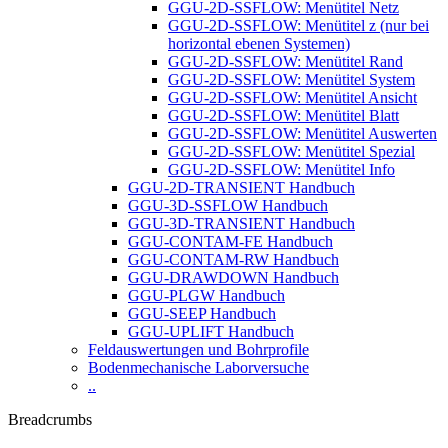
GGU-2D-SSFLOW: Menütitel Netz
GGU-2D-SSFLOW: Menütitel z (nur bei
horizontal ebenen Systemen)
GGU-2D-SSFLOW: Menütitel Rand
GGU-2D-SSFLOW: Menütitel System
GGU-2D-SSFLOW: Menütitel Ansicht
GGU-2D-SSFLOW: Menütitel Blatt
GGU-2D-SSFLOW: Menütitel Auswerten
GGU-2D-SSFLOW: Menütitel Spezial
GGU-2D-SSFLOW: Menütitel Info
GGU-2D-TRANSIENT Handbuch
GGU-3D-SSFLOW Handbuch
GGU-3D-TRANSIENT Handbuch
GGU-CONTAM-FE Handbuch
GGU-CONTAM-RW Handbuch
GGU-DRAWDOWN Handbuch
GGU-PLGW Handbuch
GGU-SEEP Handbuch
GGU-UPLIFT Handbuch
Feldauswertungen und Bohrprofile
Bodenmechanische Laborversuche
..
Breadcrumbs