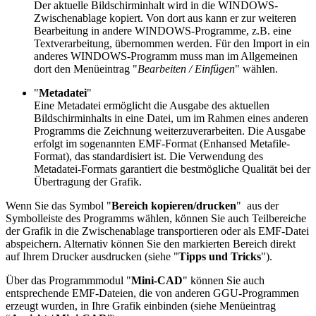
Der aktuelle Bildschirminhalt wird in die WINDOWS-
Zwischenablage kopiert. Von dort aus kann er zur weiteren
Bearbeitung in andere WINDOWS-Programme, z.B. eine
Textverarbeitung, übernommen werden. Für den Import in ein
anderes WINDOWS-Programm muss man im Allgemeinen
dort den Menüeintrag "
Bearbeiten / Einfügen
" wählen.
"
Metadatei
"
Eine Metadatei ermöglicht die Ausgabe des aktuellen
Bildschirminhalts in eine Datei, um im Rahmen eines anderen
Programms die Zeichnung weiterzuverarbeiten. Die Ausgabe
erfolgt im sogenannten EMF-Format (Enhansed Metafile-
Format), das standardisiert ist. Die Verwendung des
Metadatei-Formats garantiert die bestmögliche Qualität bei der
Übertragung der Grafik.
Wenn Sie das Symbol "
Bereich kopieren/drucken
"
aus der
Symbolleiste des Programms wählen, können Sie auch Teilbereiche
der Grafik in die Zwischenablage transportieren oder als EMF-Datei
abspeichern. Alternativ können Sie den markierten Bereich direkt
auf Ihrem Drucker ausdrucken (siehe "
Tipps und Tricks
").
Über das Programmmodul "
Mini-CAD
" können Sie auch
entsprechende EMF-Dateien, die von anderen GGU-Programmen
erzeugt wurden, in Ihre Grafik einbinden (siehe Menüeintrag