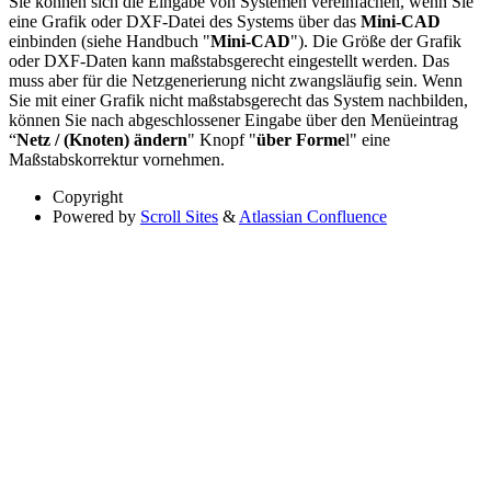
Sie können sich die Eingabe von Systemen vereinfachen, wenn Sie
eine Grafik oder DXF-Datei des Systems über das
Mini-CAD
einbinden (siehe Handbuch "
Mini-CAD
"). Die Größe der Grafik
oder DXF-Daten kann maßstabsgerecht eingestellt werden. Das
muss aber für die Netzgenerierung nicht zwangsläufig sein. Wenn
Sie mit einer Grafik nicht maßstabsgerecht das System nachbilden,
können Sie nach abgeschlossener Eingabe über den Menüeintrag
“
Netz / (Knoten) ändern
" Knopf "
über Forme
l" eine
Maßstabskorrektur vornehmen.
Copyright
Powered by
Scroll Sites
&
Atlassian Confluence