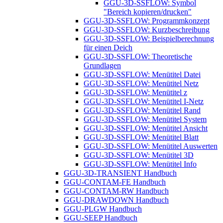
GGU-3D-SSFLOW: Symbol
"Bereich kopieren/drucken"
GGU-3D-SSFLOW: Programmkonzept
GGU-3D-SSFLOW: Kurzbeschreibung
GGU-3D-SSFLOW: Beispielberechnung
für einen Deich
GGU-3D-SSFLOW: Theoretische
Grundlagen
GGU-3D-SSFLOW: Menütitel Datei
GGU-3D-SSFLOW: Menütitel Netz
GGU-3D-SSFLOW: Menütitel z
GGU-3D-SSFLOW: Menütitel I-Netz
GGU-3D-SSFLOW: Menütitel Rand
GGU-3D-SSFLOW: Menütitel System
GGU-3D-SSFLOW: Menütitel Ansicht
GGU-3D-SSFLOW: Menütitel Blatt
GGU-3D-SSFLOW: Menütitel Auswerten
GGU-3D-SSFLOW: Menütitel 3D
GGU-3D-SSFLOW: Menütitel Info
GGU-3D-TRANSIENT Handbuch
GGU-CONTAM-FE Handbuch
GGU-CONTAM-RW Handbuch
GGU-DRAWDOWN Handbuch
GGU-PLGW Handbuch
GGU-SEEP Handbuch