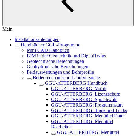
Main
Installationsanleitungen
Handbücher GGU-Programme
Mini-CAD Handbuch
BIM in der Geotechnik und DigitalTwins
Geotechnische Berechnungen
Geohydraulische Berechnungen
Feldauswertungen und Bohrprofile
Bodenmechanische Laborversuche
GGU-ATTERBERG Handbuch
GGU-ATTERBERG: Vorab
GGU-ATTERBERG: Lizenzschutz
GGU-ATTERBERG: Sprachwahl
GGU-ATTERBERG: Programmstart
GGU-ATTERBERG: Tipps und Tricks
GGU-ATTERBERG: Menütitel Datei
GGU-ATTERBERG: Menütitel
Bearbeiten
GGU-ATTERBERG: Menütitel