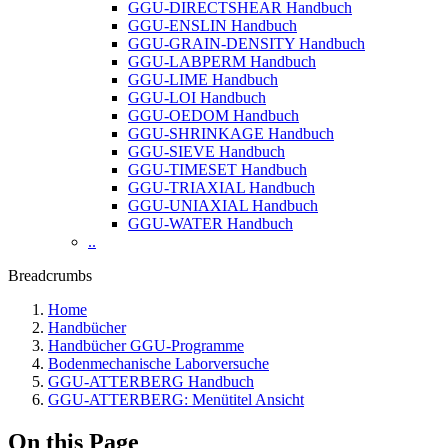
GGU-DIRECTSHEAR Handbuch
GGU-ENSLIN Handbuch
GGU-GRAIN-DENSITY Handbuch
GGU-LABPERM Handbuch
GGU-LIME Handbuch
GGU-LOI Handbuch
GGU-OEDOM Handbuch
GGU-SHRINKAGE Handbuch
GGU-SIEVE Handbuch
GGU-TIMESET Handbuch
GGU-TRIAXIAL Handbuch
GGU-UNIAXIAL Handbuch
GGU-WATER Handbuch
..
Breadcrumbs
Home
Handbücher
Handbücher GGU-Programme
Bodenmechanische Laborversuche
GGU-ATTERBERG Handbuch
GGU-ATTERBERG: Menütitel Ansicht
On this Page