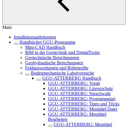
Main
Installationsanleitungen
Handbücher GGU-Programme
Mini-CAD Handbuch
BIM in der Geotechnik und DigitalTwins
Geotechnische Berechnungen
Geohydraulische Berechnungen
Feldauswertungen und Bohrprofile
Bodenmechanische Laborversuche
GGU-ATTERBERG Handbuch
GGU-ATTERBERG: Vorab
GGU-ATTERBERG: Lizenzschutz
GGU-ATTERBERG: Sprachwahl
GGU-ATTERBERG: Programmstart
GGU-ATTERBERG: Tipps und Tricks
GGU-ATTERBERG: Menütitel Datei
GGU-ATTERBERG: Menütitel
Bearbeiten
GGU-ATTERBERG: Menütitel