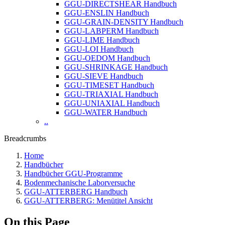
GGU-DIRECTSHEAR Handbuch
GGU-ENSLIN Handbuch
GGU-GRAIN-DENSITY Handbuch
GGU-LABPERM Handbuch
GGU-LIME Handbuch
GGU-LOI Handbuch
GGU-OEDOM Handbuch
GGU-SHRINKAGE Handbuch
GGU-SIEVE Handbuch
GGU-TIMESET Handbuch
GGU-TRIAXIAL Handbuch
GGU-UNIAXIAL Handbuch
GGU-WATER Handbuch
..
Breadcrumbs
Home
Handbücher
Handbücher GGU-Programme
Bodenmechanische Laborversuche
GGU-ATTERBERG Handbuch
GGU-ATTERBERG: Menütitel Ansicht
On this Page