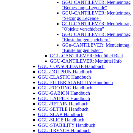
GGU-CANTILEVER: Menüeintrag
"Bemessungs-Legende"
GGU-CANTILEVER: Menüeintrag
"Setzungs-Legende"
GGU-CANTILEVER: Menüeintrag
"Objekte verschieben"
GGU-CANTILEVER: Menüeintrag
"Einstellungen speichern"
GGu-CANTILEVER: Menüeintrag
"Einstellungen laden"
GGU-CANTILEVER: Menütitel Blatt
GGU-CANTILEVER: Menütitel Info
GGU-CONSOLIDATE Handbuch
GGU-DOLPHIN Handbuch
GGU-ELASTIC Handbuch
GGU-FILTER-STABILITY Handbuch
GGU-FOOTING Handbuch
GGU-GABION Handbuch
GGU-LATPILE Handbuch
GGU-RETAIN Handbuch
GGU-SETTLE Handbuch
GGU-SLAB Handbuch
GGU-SLICE Handbuch
GGU-STABILITY Handbuch
GGU-TRENCH Handbuch