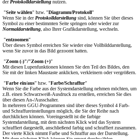
der
Protokolldarstellung
nutzen.
"
Seite wählen
" bzw. "
Diagramm/Protokoll
"
Wenn Sie in der
Protokolldarstellung
sind, können Sie über dieses
Symbol zu einer bestimmten Seite springen oder wieder zur
Normaldarstellung
, also Ihrer Grafikdarstellung, wechseln.
"
entzoomen
"
Über dieses Symbol erreichen Sie wieder eine Vollbilddarstellung,
wenn Sie zuvor in das Bild gezoomt hatten.
"
Zoom (-)"/"Zoom (+)
"
Mit diesen Lupenfunktionen können Sie den Teil des Bildes, den
Sie mit der linken Maustaste anklicken, verkleinern oder vergrößern.
"
Farbe ein/aus
”
bzw. "
Farbe/Schraffur
"
Wenn Sie die Farbe aus der Systemdarstellung nehmen möchten, um
z.B. einen Schwarzweiß-Ausdruck zu erstellen, erreichen Sie dies
über diesen An-/Ausschalter.
In mehreren GGU-Programmen sind über dieses Symbol 4 Farb-
und Schraffureinstellungen möglich, die Sie der Reihe nach
durchklicken können. Voreingestellt ist die farbige
Systemdarstellung, mit dem nächsten Klick wird das System
schraffiert dargestellt, anschließend farbig und schraffiert zusammen.
Der vierte Klick nimmt Farbe und Schraffur aus der Darstellung.
Mit dem nächsten Klick können Sie erneut durchwählen.