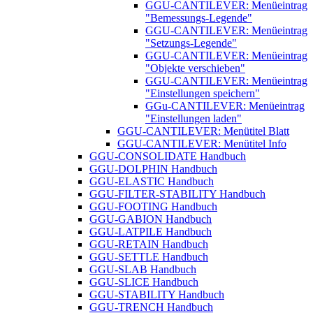
GGU-CANTILEVER: Menüeintrag
"Bemessungs-Legende"
GGU-CANTILEVER: Menüeintrag
"Setzungs-Legende"
GGU-CANTILEVER: Menüeintrag
"Objekte verschieben"
GGU-CANTILEVER: Menüeintrag
"Einstellungen speichern"
GGu-CANTILEVER: Menüeintrag
"Einstellungen laden"
GGU-CANTILEVER: Menütitel Blatt
GGU-CANTILEVER: Menütitel Info
GGU-CONSOLIDATE Handbuch
GGU-DOLPHIN Handbuch
GGU-ELASTIC Handbuch
GGU-FILTER-STABILITY Handbuch
GGU-FOOTING Handbuch
GGU-GABION Handbuch
GGU-LATPILE Handbuch
GGU-RETAIN Handbuch
GGU-SETTLE Handbuch
GGU-SLAB Handbuch
GGU-SLICE Handbuch
GGU-STABILITY Handbuch
GGU-TRENCH Handbuch