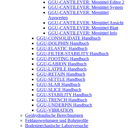
GGU-CANTILEVER: Menütitel Editor 2
GGU-CANTILEVER: Menütitel System
GGU-CANTILEVER: Menütitel
Auswerten
GGU-CANTILEVER: Menütitel Ansicht
GGU-CANTILEVER: Menütitel Blatt
GGU-CANTILEVER: Menütitel Info
GGU-CONSOLIDATE Handbuch
GGU-DOLPHIN Handbuch
GGU-ELASTIC Handbuch
GGU-FILTER-STABILITY Handbuch
GGU-FOOTING Handbuch
GGU-GABION Handbuch
GGU-LATPILE Handbuch
GGU-RETAIN Handbuch
GGU-SETTLE Handbuch
GGU-SLAB Handbuch
GGU-SLICE Handbuch
GGU-STABILITY Handbuch
GGU-TRENCH Handbuch
GGU-UNDERPIN Handbuch
GGU-VIBRATION
Geohydraulische Berechnungen
Feldauswertungen und Bohrprofile
Bodenmechanische Laborversuche