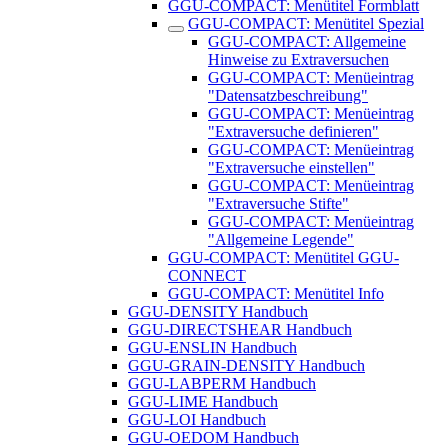
GGU-COMPACT: Menütitel Formblatt
GGU-COMPACT: Menütitel Spezial
GGU-COMPACT: Allgemeine
Hinweise zu Extraversuchen
GGU-COMPACT: Menüeintrag
"Datensatzbeschreibung"
GGU-COMPACT: Menüeintrag
"Extraversuche definieren"
GGU-COMPACT: Menüeintrag
"Extraversuche einstellen"
GGU-COMPACT: Menüeintrag
"Extraversuche Stifte"
GGU-COMPACT: Menüeintrag
"Allgemeine Legende"
GGU-COMPACT: Menütitel GGU-
CONNECT
GGU-COMPACT: Menütitel Info
GGU-DENSITY Handbuch
GGU-DIRECTSHEAR Handbuch
GGU-ENSLIN Handbuch
GGU-GRAIN-DENSITY Handbuch
GGU-LABPERM Handbuch
GGU-LIME Handbuch
GGU-LOI Handbuch
GGU-OEDOM Handbuch