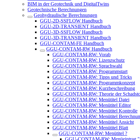
BIM in der Geotechnik und DigitalTwins
Geotechnische Berechnungen
Geohydraulische Berechnungen
GGU-2D-SSFLOW Handbuch
GGU-2D-TRANSIENT Handbuch
GGU-3D-SSFLOW Handbuch
GGU-3D-TRANSIENT Handbuch
GGU-CONTAM-FE Handbuch
GGU-CONTAM-RW Handbuch
GGU-CONTAM-RW: Vorab
GGU-CONTAM-RW: Lizenzschutz
GGU-CONTAM-RW: Sprachwahl
GGU-CONTAM-RW: Programmstart
GGU-CONTAM-RW: Tipps und Tricks
GGU-CONTAM-RW: Programmkonzept
GGU-CONTAM-RW: Kurzbeschreibung
GGU-CONTAM-RW: Theorie der Schadstof
GGU-CONTAM-RW: Menütitel Datei
GGU-CONTAM-RW: Menütitel Editor
GGU-CONTAM-RW: Menütitel Kontrolle
GGU-CONTAM-RW: Menütitel Berechnu
GGU-CONTAM-RW: Menütitel Ansicht
GGU-CONTAM-RW: Menütitel Blatt
GGU-CONTAM-RW: Menütitel ?
GGU-CONTAM-RW: Menüeintrag "C