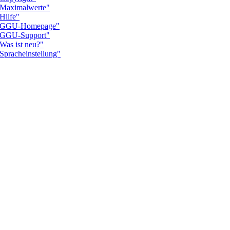
aximalwerte"
ilfe"
"GGU-Homepage"
GGU-Support"
s ist neu?"
racheinstellung"