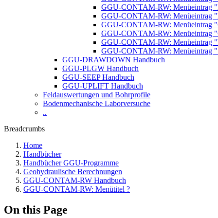
GGU-CONTAM-RW: Menüeintrag "M
GGU-CONTAM-RW: Menüeintrag "H
GGU-CONTAM-RW: Menüeintrag 
GGU-CONTAM-RW: Menüeintrag "
GGU-CONTAM-RW: Menüeintrag "Wa
GGU-CONTAM-RW: Menüeintrag "Sp
GGU-DRAWDOWN Handbuch
GGU-PLGW Handbuch
GGU-SEEP Handbuch
GGU-UPLIFT Handbuch
Feldauswertungen und Bohrprofile
Bodenmechanische Laborversuche
..
Breadcrumbs
Home
Handbücher
Handbücher GGU-Programme
Geohydraulische Berechnungen
GGU-CONTAM-RW Handbuch
GGU-CONTAM-RW: Menütitel ?
On this Page