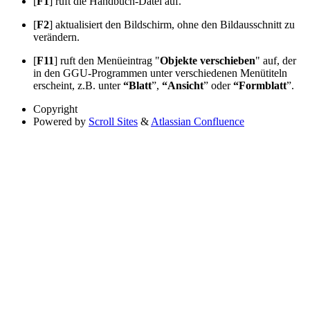
[
F1
] ruft die Handbuch-Datei auf.
[
F2
] aktualisiert den Bildschirm, ohne den Bildausschnitt zu
verändern.
[
F11
] ruft den Menüeintrag "
Objekte verschieben
" auf, der
in den GGU-Programmen unter verschiedenen Menütiteln
erscheint, z.B. unter
“Blatt
”,
“Ansicht
” oder
“Formblatt
”.
Copyright
Powered by
Scroll Sites
&
Atlassian Confluence