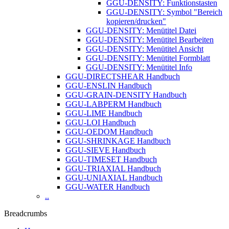
GGU-DENSITY: Funktionstasten
GGU-DENSITY: Symbol "Bereich
kopieren/drucken"
GGU-DENSITY: Menütitel Datei
GGU-DENSITY: Menütitel Bearbeiten
GGU-DENSITY: Menütitel Ansicht
GGU-DENSITY: Menütitel Formblatt
GGU-DENSITY: Menütitel Info
GGU-DIRECTSHEAR Handbuch
GGU-ENSLIN Handbuch
GGU-GRAIN-DENSITY Handbuch
GGU-LABPERM Handbuch
GGU-LIME Handbuch
GGU-LOI Handbuch
GGU-OEDOM Handbuch
GGU-SHRINKAGE Handbuch
GGU-SIEVE Handbuch
GGU-TIMESET Handbuch
GGU-TRIAXIAL Handbuch
GGU-UNIAXIAL Handbuch
GGU-WATER Handbuch
..
Breadcrumbs