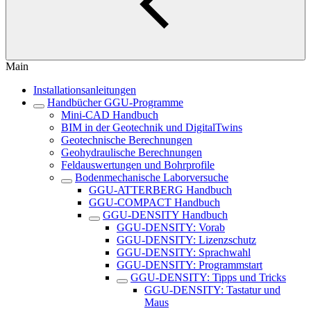
Main
Installationsanleitungen
Handbücher GGU-Programme
Mini-CAD Handbuch
BIM in der Geotechnik und DigitalTwins
Geotechnische Berechnungen
Geohydraulische Berechnungen
Feldauswertungen und Bohrprofile
Bodenmechanische Laborversuche
GGU-ATTERBERG Handbuch
GGU-COMPACT Handbuch
GGU-DENSITY Handbuch
GGU-DENSITY: Vorab
GGU-DENSITY: Lizenzschutz
GGU-DENSITY: Sprachwahl
GGU-DENSITY: Programmstart
GGU-DENSITY: Tipps und Tricks
GGU-DENSITY: Tastatur und
Maus