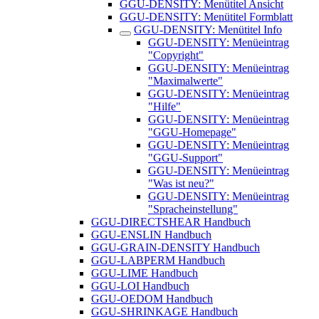
GGU-DENSITY: Menütitel Ansicht
GGU-DENSITY: Menütitel Formblatt
GGU-DENSITY: Menütitel Info
GGU-DENSITY: Menüeintrag
"Copyright"
GGU-DENSITY: Menüeintrag
"Maximalwerte"
GGU-DENSITY: Menüeintrag
"Hilfe"
GGU-DENSITY: Menüeintrag
"GGU-Homepage"
GGU-DENSITY: Menüeintrag
"GGU-Support"
GGU-DENSITY: Menüeintrag
"Was ist neu?"
GGU-DENSITY: Menüeintrag
"Spracheinstellung"
GGU-DIRECTSHEAR Handbuch
GGU-ENSLIN Handbuch
GGU-GRAIN-DENSITY Handbuch
GGU-LABPERM Handbuch
GGU-LIME Handbuch
GGU-LOI Handbuch
GGU-OEDOM Handbuch
GGU-SHRINKAGE Handbuch