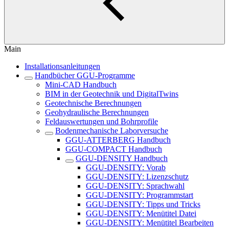
Main
Installationsanleitungen
Handbücher GGU-Programme
Mini-CAD Handbuch
BIM in der Geotechnik und DigitalTwins
Geotechnische Berechnungen
Geohydraulische Berechnungen
Feldauswertungen und Bohrprofile
Bodenmechanische Laborversuche
GGU-ATTERBERG Handbuch
GGU-COMPACT Handbuch
GGU-DENSITY Handbuch
GGU-DENSITY: Vorab
GGU-DENSITY: Lizenzschutz
GGU-DENSITY: Sprachwahl
GGU-DENSITY: Programmstart
GGU-DENSITY: Tipps und Tricks
GGU-DENSITY: Menütitel Datei
GGU-DENSITY: Menütitel Bearbeiten