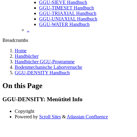
GGU-SIEVE Handbuch
GGU-TIMESET Handbuch
GGU-TRIAXIAL Handbuch
GGU-UNIAXIAL Handbuch
GGU-WATER Handbuch
..
Breadcrumbs
Home
Handbücher
Handbücher GGU-Programme
Bodenmechanische Laborversuche
GGU-DENSITY Handbuch
On this Page
GGU-DENSITY: Menütitel Info
Copyright
Powered by
Scroll Sites
&
Atlassian Confluence