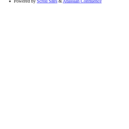
Powered by
Scroll Sites
&
Atlassian Confluence