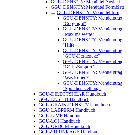
GGU-DENSITY: Menütitel Ansicht
GGU-DENSITY: Menütitel Formblatt
GGU-DENSITY: Menütitel Info
GGU-DENSITY: Menüeintrag
"Copyright"
GGU-DENSITY: Menüeintrag
"Maximalwerte"
GGU-DENSITY: Menüeintrag
"Hilfe"
GGU-DENSITY: Menüeintrag
"GGU-Homepage"
GGU-DENSITY: Menüeintrag
"GGU-Support"
GGU-DENSITY: Menüeintrag
"Was ist neu?"
GGU-DENSITY: Menüeintrag
"Spracheinstellung"
GGU-DIRECTSHEAR Handbuch
GGU-ENSLIN Handbuch
GGU-GRAIN-DENSITY Handbuch
GGU-LABPERM Handbuch
GGU-LIME Handbuch
GGU-LOI Handbuch
GGU-OEDOM Handbuch
GGU-SHRINKAGE Handbuch