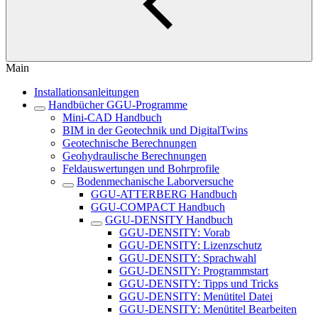
Main
Installationsanleitungen
Handbücher GGU-Programme
Mini-CAD Handbuch
BIM in der Geotechnik und DigitalTwins
Geotechnische Berechnungen
Geohydraulische Berechnungen
Feldauswertungen und Bohrprofile
Bodenmechanische Laborversuche
GGU-ATTERBERG Handbuch
GGU-COMPACT Handbuch
GGU-DENSITY Handbuch
GGU-DENSITY: Vorab
GGU-DENSITY: Lizenzschutz
GGU-DENSITY: Sprachwahl
GGU-DENSITY: Programmstart
GGU-DENSITY: Tipps und Tricks
GGU-DENSITY: Menütitel Datei
GGU-DENSITY: Menütitel Bearbeiten