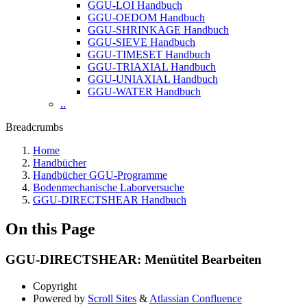
GGU-LOI Handbuch
GGU-OEDOM Handbuch
GGU-SHRINKAGE Handbuch
GGU-SIEVE Handbuch
GGU-TIMESET Handbuch
GGU-TRIAXIAL Handbuch
GGU-UNIAXIAL Handbuch
GGU-WATER Handbuch
..
Breadcrumbs
Home
Handbücher
Handbücher GGU-Programme
Bodenmechanische Laborversuche
GGU-DIRECTSHEAR Handbuch
On this Page
GGU-DIRECTSHEAR: Menütitel Bearbeiten
Copyright
Powered by
Scroll Sites
&
Atlassian Confluence