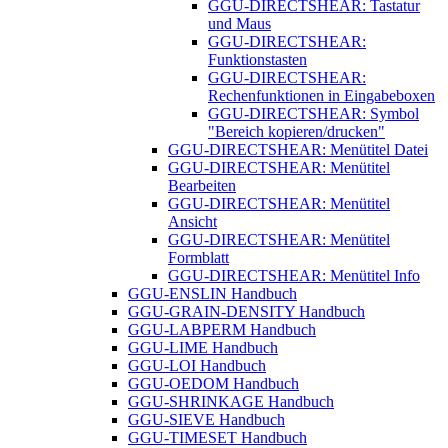
GGU-DIRECTSHEAR: Tastatur
und Maus
GGU-DIRECTSHEAR:
Funktionstasten
GGU-DIRECTSHEAR:
Rechenfunktionen in Eingabeboxen
GGU-DIRECTSHEAR: Symbol
"Bereich kopieren/drucken"
GGU-DIRECTSHEAR: Menütitel Datei
GGU-DIRECTSHEAR: Menütitel
Bearbeiten
GGU-DIRECTSHEAR: Menütitel
Ansicht
GGU-DIRECTSHEAR: Menütitel
Formblatt
GGU-DIRECTSHEAR: Menütitel Info
GGU-ENSLIN Handbuch
GGU-GRAIN-DENSITY Handbuch
GGU-LABPERM Handbuch
GGU-LIME Handbuch
GGU-LOI Handbuch
GGU-OEDOM Handbuch
GGU-SHRINKAGE Handbuch
GGU-SIEVE Handbuch
GGU-TIMESET Handbuch