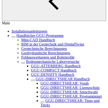
Main
Installationsanleitungen
Handbücher GGU-Programme
Mini-CAD Handbuch
BIM in der Geotechnik und DigitalTwins
Geotechnische Berechnungen
Geohydraulische Berechnungen
Feldauswertungen und Bohrprofile
Bodenmechanische Laborversuche
GGU-ATTERBERG Handbuch
GGU-COMPACT Handbuch
GGU-DENSITY Handbuch
GGU-DIRECTSHEAR Handbuch
GGU-DIRECTSHEAR: Vorab
GGU-DIRECTSHEAR: Lizenzschutz
GGU-DIRECTSHEAR: Sprachwahl
GGU-DIRECTSHEAR: Programmstart
GGU-DIRECTSHEAR: Tipps und
Tricks