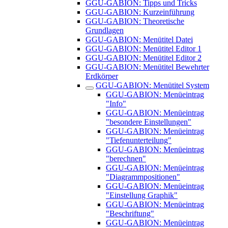
GGU-GABION: Tipps und Tricks
GGU-GABION: Kurzeinführung
GGU-GABION: Theoretische
Grundlagen
GGU-GABION: Menütitel Datei
GGU-GABION: Menütitel Editor 1
GGU-GABION: Menütitel Editor 2
GGU-GABION: Menütitel Bewehrter
Erdkörper
GGU-GABION: Menütitel System
GGU-GABION: Menüeintrag
"Info"
GGU-GABION: Menüeintrag
"besondere Einstellungen"
GGU-GABION: Menüeintrag
"Tiefenunterteilung"
GGU-GABION: Menüeintrag
"berechnen"
GGU-GABION: Menüeintrag
"Diagrammpositionen"
GGU-GABION: Menüeintrag
"Einstellung Graphik"
GGU-GABION: Menüeintrag
"Beschriftung"
GGU-GABION: Menüeintrag