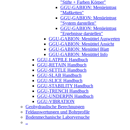
"Stifte + Farben Körper"
GGU-GABION: Menüeintrag
"Maßketten"
GGU-GABION: Menüeintrag
"System darstellen"
GGU-GABION: Menüeintrag
"Ergebnisse darstellen"
GGU-GABION: Menütitel Auswerten
GGU-GABION: Menütitel Ansicht
GGU-GABION: Menütitel Blatt
GGU-GABION: Menütitel Info
GGU-LATPILE Handbuch
GGU-RETAIN Handbuch
GGU-SETTLE Handbuch
GGU-SLAB Handbuch
GGU-SLICE Handbuch
GGU-STABILITY Handbuch
GGU-TRENCH Handbuch
GGU-UNDERPIN Handbuch
GGU-VIBRATION
Geohydraulische Berechnungen
Feldauswertungen und Bohrprofile
Bodenmechanische Laborversuche
..