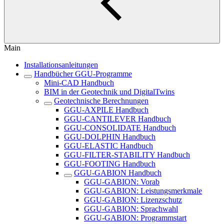
Main
Installationsanleitungen
Handbücher GGU-Programme
Mini-CAD Handbuch
BIM in der Geotechnik und DigitalTwins
Geotechnische Berechnungen
GGU-AXPILE Handbuch
GGU-CANTILEVER Handbuch
GGU-CONSOLIDATE Handbuch
GGU-DOLPHIN Handbuch
GGU-ELASTIC Handbuch
GGU-FILTER-STABILITY Handbuch
GGU-FOOTING Handbuch
GGU-GABION Handbuch
GGU-GABION: Vorab
GGU-GABION: Leistungsmerkmale
GGU-GABION: Lizenzschutz
GGU-GABION: Sprachwahl
GGU-GABION: Programmstart