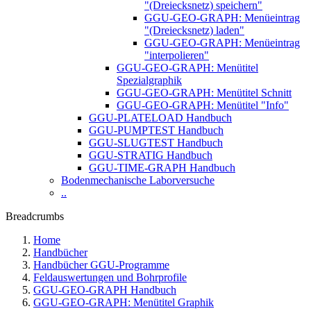
"(Dreiecksnetz) speichern"
GGU-GEO-GRAPH: Menüeintrag
"(Dreiecksnetz) laden"
GGU-GEO-GRAPH: Menüeintrag
"interpolieren"
GGU-GEO-GRAPH: Menütitel
Spezialgraphik
GGU-GEO-GRAPH: Menütitel Schnitt
GGU-GEO-GRAPH: Menütitel "Info"
GGU-PLATELOAD Handbuch
GGU-PUMPTEST Handbuch
GGU-SLUGTEST Handbuch
GGU-STRATIG Handbuch
GGU-TIME-GRAPH Handbuch
Bodenmechanische Laborversuche
..
Breadcrumbs
Home
Handbücher
Handbücher GGU-Programme
Feldauswertungen und Bohrprofile
GGU-GEO-GRAPH Handbuch
GGU-GEO-GRAPH: Menütitel Graphik