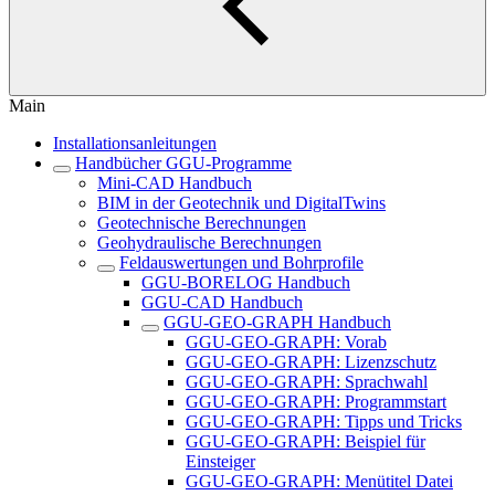
Main
Installationsanleitungen
Handbücher GGU-Programme
Mini-CAD Handbuch
BIM in der Geotechnik und DigitalTwins
Geotechnische Berechnungen
Geohydraulische Berechnungen
Feldauswertungen und Bohrprofile
GGU-BORELOG Handbuch
GGU-CAD Handbuch
GGU-GEO-GRAPH Handbuch
GGU-GEO-GRAPH: Vorab
GGU-GEO-GRAPH: Lizenzschutz
GGU-GEO-GRAPH: Sprachwahl
GGU-GEO-GRAPH: Programmstart
GGU-GEO-GRAPH: Tipps und Tricks
GGU-GEO-GRAPH: Beispiel für
Einsteiger
GGU-GEO-GRAPH: Menütitel Datei