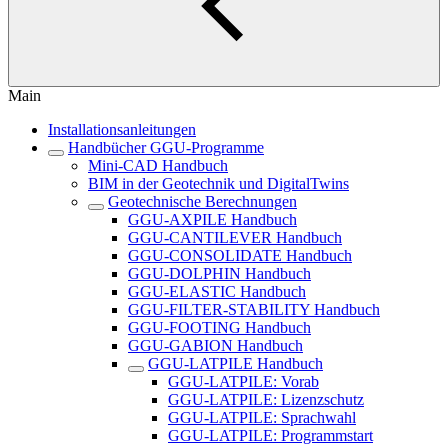
Main
Installationsanleitungen
Handbücher GGU-Programme
Mini-CAD Handbuch
BIM in der Geotechnik und DigitalTwins
Geotechnische Berechnungen
GGU-AXPILE Handbuch
GGU-CANTILEVER Handbuch
GGU-CONSOLIDATE Handbuch
GGU-DOLPHIN Handbuch
GGU-ELASTIC Handbuch
GGU-FILTER-STABILITY Handbuch
GGU-FOOTING Handbuch
GGU-GABION Handbuch
GGU-LATPILE Handbuch
GGU-LATPILE: Vorab
GGU-LATPILE: Lizenzschutz
GGU-LATPILE: Sprachwahl
GGU-LATPILE: Programmstart