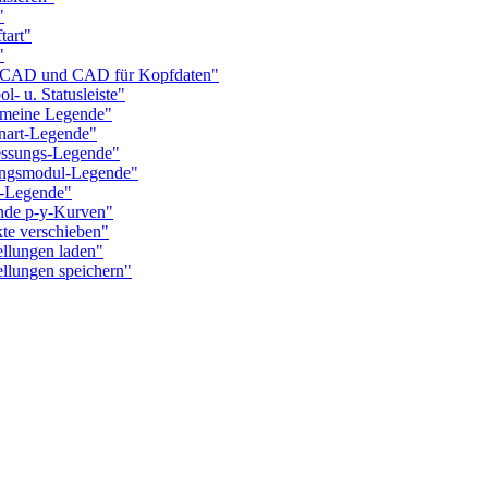
"
art"
"
CAD und CAD für Kopfdaten"
 u. Statusleiste"
meine Legende"
art-Legende"
ssungs-Legende"
ngsmodul-Legende"
-Legende"
de p-y-Kurven"
e verschieben"
llungen laden"
lungen speichern"