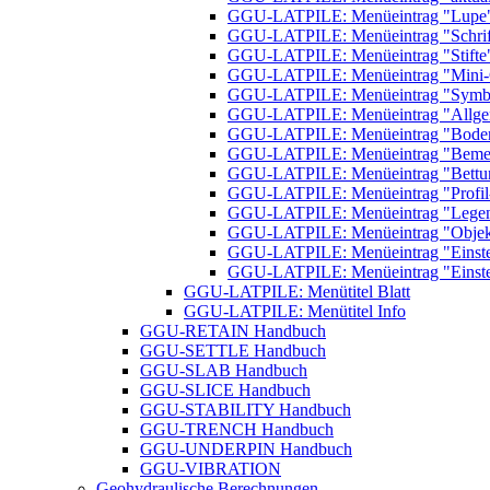
GGU-LATPILE: Menüeintrag "Lupe
GGU-LATPILE: Menüeintrag "Schrift
GGU-LATPILE: Menüeintrag "Stifte
GGU-LATPILE: Menüeintrag "Mini-
GGU-LATPILE: Menüeintrag "Symbol-
GGU-LATPILE: Menüeintrag "Allge
GGU-LATPILE: Menüeintrag "Boden
GGU-LATPILE: Menüeintrag "Beme
GGU-LATPILE: Menüeintrag "Bettu
GGU-LATPILE: Menüeintrag "Profil
GGU-LATPILE: Menüeintrag "Legen
GGU-LATPILE: Menüeintrag "Objekt
GGU-LATPILE: Menüeintrag "Einste
GGU-LATPILE: Menüeintrag "Einstel
GGU-LATPILE: Menütitel Blatt
GGU-LATPILE: Menütitel Info
GGU-RETAIN Handbuch
GGU-SETTLE Handbuch
GGU-SLAB Handbuch
GGU-SLICE Handbuch
GGU-STABILITY Handbuch
GGU-TRENCH Handbuch
GGU-UNDERPIN Handbuch
GGU-VIBRATION
Geohydraulische Berechnungen