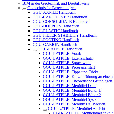
BIM in der Geotechnik und DigitalTwins
Geotechnische Berechnungen
GGU-AXPILE Handbuch
GGU-CANTILEVER Handbuch
GGU-CONSOLIDATE Handbuch
GGU-DOLPHIN Handbuch
GGU-ELASTIC Handbuch
GGU-FILTER-STABILITY Handbuch
GGU-FOOTING Handbuch
GGU-GABION Handbuch
GGU-LATPILE Handbuch
GGU-LATPILE: Vorab
GGU-LATPILE: Lizenzschutz
GGU-LATPILE: Sprachwahl
GGU-LATPILE: Programmstart
GGU-LATPILE: Tipps und Tricks
GGU-LATPILE: Kurzeinführung an einem B
GGU-LATPILE: Theoretische Grundlagen
GGU-LATPILE: Menütitel Datei
GGU-LATPILE: Menütitel Editor 1
GGU-LATPILE: Menütitel Editor 2
GGU-LATPILE: Menütitel System
GGU-LATPILE: Menütitel Auswerten
GGU-LATPILE: Menütitel Ansicht
GGU-LATPILE: Menüeintrag "aktuali