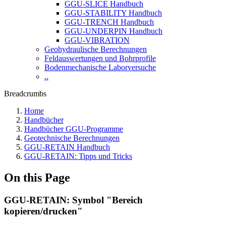
GGU-SLICE Handbuch
GGU-STABILITY Handbuch
GGU-TRENCH Handbuch
GGU-UNDERPIN Handbuch
GGU-VIBRATION
Geohydraulische Berechnungen
Feldauswertungen und Bohrprofile
Bodenmechanische Laborversuche
..
Breadcrumbs
Home
Handbücher
Handbücher GGU-Programme
Geotechnische Berechnungen
GGU-RETAIN Handbuch
GGU-RETAIN: Tipps und Tricks
On this Page
GGU-RETAIN: Symbol "Bereich
kopieren/drucken"