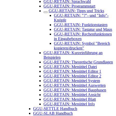
GGU-RETAIN: Sprachwahl
GGU-RETAIN: Programmstart
GGU-RETAIN: Tipps und Tricks
GGU-RETAIN: "?"- und "Info"-
Knöpfe
GGU-RETAIN: Funktionstasten
GGU-RETAIN: Tastatur und Maus
GGU-RETAIN: Rechenfunktionen
in Eingabeboxen
GGU-RETAIN: Symbol "Bereich
kopieren/drucken"
GGU-RETAIN: Kurzeinführung an
Beispielen
GGU-RETAIN: Theoretische Grundlagen
GGU-RETAIN: Menütitel Datei
GGU-RETAIN: Menütitel Editor 1
GGU-RETAIN: Menütitel Editor 2
GGU-RETAIN: Menütitel System
GGU-RETAIN: Menütitel Auswerten
GGU-RETAIN: Menütitel Bauphasen
GGU-RETAIN: Menütitel Ansicht
GGU-RETAIN: Menütitel Blatt
GGU-RETAIN: Menütitel Info
GGU-SETTLE Handbuch
GGU-SLAB Handbuch