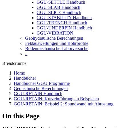
GGU-SETTLE Handbuch
GGU-SLAB Handbuch
GGU-SLICE Handbuch
GGU-STABILITY Handbuch
GGU-TRENCH Handbuch
GGU-UNDERPIN Handbuch
GGU-VIBRATION
Geohydraulische Berechnungen
Feldauswertungen und Bohrprofile
Bodenmechanische Laborversuche
..
Breadcrumbs
Home
Handbücher
Handbücher GGU-Programme
Geotechnische Berechnungen
GGU-RETAIN Handbuch
GGU-RETAIN: Kurzeinführung an Beispielen
GGU-RETAIN: Beispiel 2: Spundwand mit Abrostung
On this Page