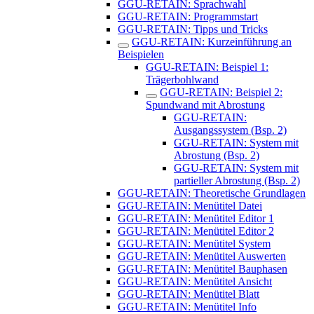
GGU-RETAIN: Sprachwahl
GGU-RETAIN: Programmstart
GGU-RETAIN: Tipps und Tricks
GGU-RETAIN: Kurzeinführung an
Beispielen
GGU-RETAIN: Beispiel 1:
Trägerbohlwand
GGU-RETAIN: Beispiel 2:
Spundwand mit Abrostung
GGU-RETAIN:
Ausgangssystem (Bsp. 2)
GGU-RETAIN: System mit
Abrostung (Bsp. 2)
GGU-RETAIN: System mit
partieller Abrostung (Bsp. 2)
GGU-RETAIN: Theoretische Grundlagen
GGU-RETAIN: Menütitel Datei
GGU-RETAIN: Menütitel Editor 1
GGU-RETAIN: Menütitel Editor 2
GGU-RETAIN: Menütitel System
GGU-RETAIN: Menütitel Auswerten
GGU-RETAIN: Menütitel Bauphasen
GGU-RETAIN: Menütitel Ansicht
GGU-RETAIN: Menütitel Blatt
GGU-RETAIN: Menütitel Info