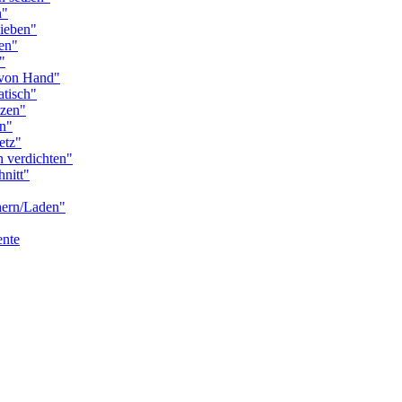
n"
ieben"
en"
"
von Hand"
tisch"
zen"
n"
etz"
 verdichten"
nitt"
ern/Laden"
nte