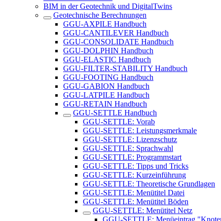
BIM in der Geotechnik und DigitalTwins
Geotechnische Berechnungen
GGU-AXPILE Handbuch
GGU-CANTILEVER Handbuch
GGU-CONSOLIDATE Handbuch
GGU-DOLPHIN Handbuch
GGU-ELASTIC Handbuch
GGU-FILTER-STABILITY Handbuch
GGU-FOOTING Handbuch
GGU-GABION Handbuch
GGU-LATPILE Handbuch
GGU-RETAIN Handbuch
GGU-SETTLE Handbuch
GGU-SETTLE: Vorab
GGU-SETTLE: Leistungsmerkmale
GGU-SETTLE: Lizenzschutz
GGU-SETTLE: Sprachwahl
GGU-SETTLE: Programmstart
GGU-SETTLE: Tipps und Tricks
GGU-SETTLE: Kurzeinführung
GGU-SETTLE: Theoretische Grundlagen
GGU-SETTLE: Menütitel Datei
GGU-SETTLE: Menütitel Böden
GGU-SETTLE: Menütitel Netz
GGU-SETTLE: Menüeintrag "Knoten