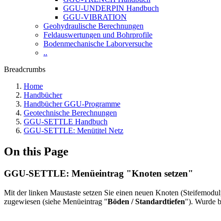
GGU-UNDERPIN Handbuch
GGU-VIBRATION
Geohydraulische Berechnungen
Feldauswertungen und Bohrprofile
Bodenmechanische Laborversuche
..
Breadcrumbs
Home
Handbücher
Handbücher GGU-Programme
Geotechnische Berechnungen
GGU-SETTLE Handbuch
GGU-SETTLE: Menütitel Netz
On this Page
GGU-SETTLE: Menüeintrag "Knoten setzen"
Mit der linken Maustaste setzen Sie einen neuen Knoten (Steifemodulpr
zugewiesen (siehe Menüeintrag "
Böden / Standardtiefen
"). Wurde 