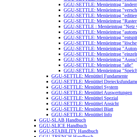
GGU-SETTLE: Menüeintrag "änder
GGU-SETTLE: Menüeintrag "versch
GGU-SETTLE: Menüeintrag "editier
GGU-SETTLE: Menüeintrag "Raster
GGU-SETTLE : Menüeintrag "Netz 
GGU-SETTLE: Menüeintrag "automa
GGU-SETTLE: Menüeintrag "entspit
GGU-SETTLE: Menüeintrag "lösche
GGU-SETTLE: Menüeintrag "Auton
GGU-SETTLE: Menüeintrag "einzeln
GGU-SETTLE: Menüeintrag "Aussch
GGU-SETTLE: Menüeintrag "alle"
GGU-SETTLE: Menüeintrag "Speich
GGU-SETTLE: Menütitel Fundamente
GGU-SETTLE: Menütitel Dreiecksfundame
GGU-SETTLE: Menütitel System
GGU-SETTLE: Menütitel Auswertungen
GGU-SETTLE: Menütitel Spezial
GGU-SETTLE: Menütitel Ansicht
GGU-SETTLE: Menütitel Blatt
GGU-SETTLE: Menütitel Info
GGU-SLAB Handbuch
GGU-SLICE Handbuch
GGU-STABILITY Handbuch
GGU-TRENCH Handbuch