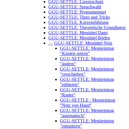
GGU-SETTLE: Lizenzschutz
GGU-SETTLE: Sprachwahl
GGU-SETTLE: Programmstart
GGU-SETTLE: Tipps und Tricks
GGU-SETTLE: Kurzeinführung
GGU-SETTLE: Theoretische Grundlagen
GGU-SETTLE: Menütitel Datei
GGU-SETTLE: Menütitel Böden
GGU-SETTLE: Menütitel Netz
GGU-SETTLE: Menüeintrag
"Knoten setzen"
GGU-SETTLE: Menüeintrag
"ändern"
GGU-SETTLE: Menüeintrag
"verschieben"
GGU-SETTLE: Menüeintrag
"editieren"
GGU-SETTLE: Menüeintrag
"Raster"
GGU-SETTLE : Menüeintrag
"Netz von Hand"
GGU-SETTLE: Menüeintrag
"automatisch"
GGU-SETTLE: Menüeintrag
"entspitzen"