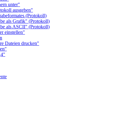
rn unter"
okoll ausgeben"
eformates (Protokoll)
als Grafik" (Protokoll)
als ASCII" (Protokoll)
 einstellen"
n
 Dateien drucken"
en"
,4"
nte