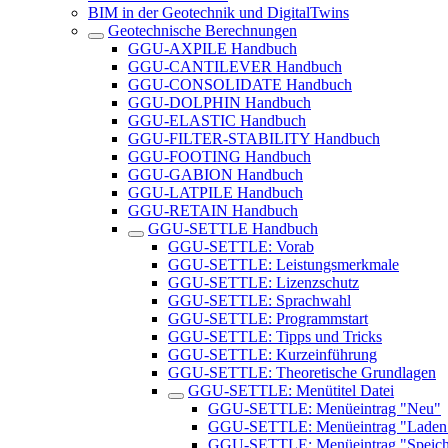
BIM in der Geotechnik und DigitalTwins
Geotechnische Berechnungen
GGU-AXPILE Handbuch
GGU-CANTILEVER Handbuch
GGU-CONSOLIDATE Handbuch
GGU-DOLPHIN Handbuch
GGU-ELASTIC Handbuch
GGU-FILTER-STABILITY Handbuch
GGU-FOOTING Handbuch
GGU-GABION Handbuch
GGU-LATPILE Handbuch
GGU-RETAIN Handbuch
GGU-SETTLE Handbuch
GGU-SETTLE: Vorab
GGU-SETTLE: Leistungsmerkmale
GGU-SETTLE: Lizenzschutz
GGU-SETTLE: Sprachwahl
GGU-SETTLE: Programmstart
GGU-SETTLE: Tipps und Tricks
GGU-SETTLE: Kurzeinführung
GGU-SETTLE: Theoretische Grundlagen
GGU-SETTLE: Menütitel Datei
GGU-SETTLE: Menüeintrag "Neu"
GGU-SETTLE: Menüeintrag "Laden
GGU-SETTLE: Menüeintrag "Speich