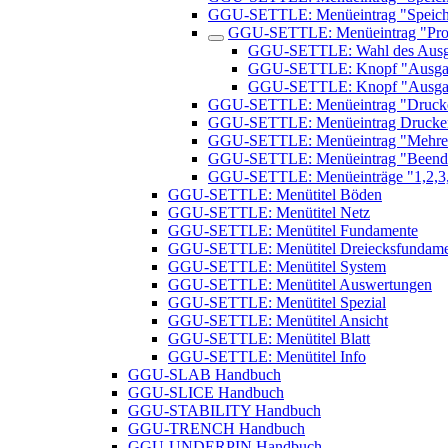
GGU-SETTLE: Menüeintrag "Speiche
GGU-SETTLE: Menüeintrag "Prot
GGU-SETTLE: Wahl des Ausgab
GGU-SETTLE: Knopf "Ausgabe 
GGU-SETTLE: Knopf "Ausgabe 
GGU-SETTLE: Menüeintrag "Drucker
GGU-SETTLE: Menüeintrag Drucke
GGU-SETTLE: Menüeintrag "Mehrere
GGU-SETTLE: Menüeintrag "Beend
GGU-SETTLE: Menüeinträge "1,2,3
GGU-SETTLE: Menütitel Böden
GGU-SETTLE: Menütitel Netz
GGU-SETTLE: Menütitel Fundamente
GGU-SETTLE: Menütitel Dreiecksfundame
GGU-SETTLE: Menütitel System
GGU-SETTLE: Menütitel Auswertungen
GGU-SETTLE: Menütitel Spezial
GGU-SETTLE: Menütitel Ansicht
GGU-SETTLE: Menütitel Blatt
GGU-SETTLE: Menütitel Info
GGU-SLAB Handbuch
GGU-SLICE Handbuch
GGU-STABILITY Handbuch
GGU-TRENCH Handbuch
GGU-UNDERPIN Handbuch