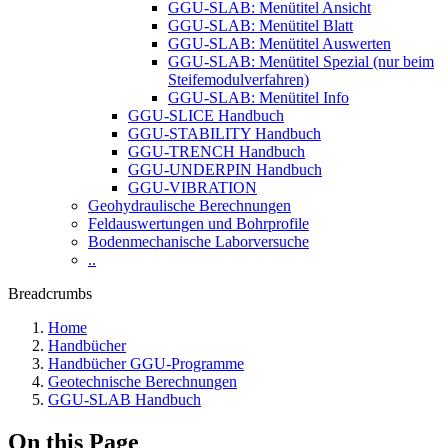
GGU-SLAB: Menütitel Ansicht
GGU-SLAB: Menütitel Blatt
GGU-SLAB: Menütitel Auswerten
GGU-SLAB: Menütitel Spezial (nur beim
Steifemodulverfahren)
GGU-SLAB: Menütitel Info
GGU-SLICE Handbuch
GGU-STABILITY Handbuch
GGU-TRENCH Handbuch
GGU-UNDERPIN Handbuch
GGU-VIBRATION
Geohydraulische Berechnungen
Feldauswertungen und Bohrprofile
Bodenmechanische Laborversuche
..
Breadcrumbs
Home
Handbücher
Handbücher GGU-Programme
Geotechnische Berechnungen
GGU-SLAB Handbuch
On this Page