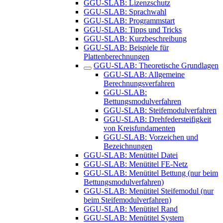
GGU-SLAB: Lizenzschutz
GGU-SLAB: Sprachwahl
GGU-SLAB: Programmstart
GGU-SLAB: Tipps und Tricks
GGU-SLAB: Kurzbeschreibung
GGU-SLAB: Beispiele für
Plattenberechnungen
GGU-SLAB: Theoretische Grundlagen
GGU-SLAB: Allgemeine
Berechnungsverfahren
GGU-SLAB:
Bettungsmodulverfahren
GGU-SLAB: Steifemodulverfahren
GGU-SLAB: Drehfedersteifigkeit
von Kreisfundamenten
GGU-SLAB: Vorzeichen und
Bezeichnungen
GGU-SLAB: Menütitel Datei
GGU-SLAB: Menütitel FE-Netz
GGU-SLAB: Menütitel Bettung (nur beim
Bettungsmodulverfahren)
GGU-SLAB: Menütitel Steifemodul (nur
beim Steifemodulverfahren)
GGU-SLAB: Menütitel Rand
GGU-SLAB: Menütitel System