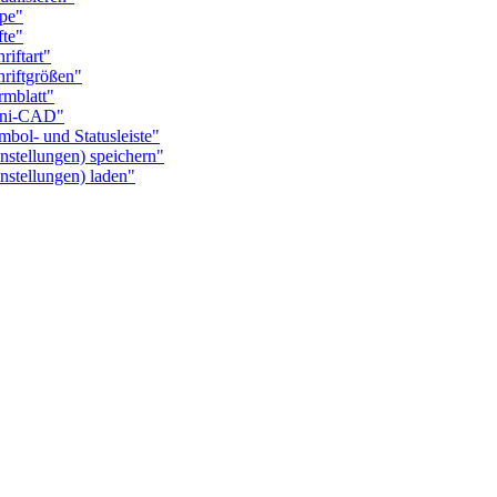
pe"
te"
iftart"
iftgrößen"
mblatt"
ini-CAD"
l- und Statusleiste"
tellungen) speichern"
tellungen) laden"