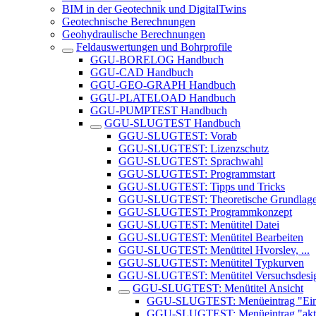
BIM in der Geotechnik und DigitalTwins
Geotechnische Berechnungen
Geohydraulische Berechnungen
Feldauswertungen und Bohrprofile
GGU-BORELOG Handbuch
GGU-CAD Handbuch
GGU-GEO-GRAPH Handbuch
GGU-PLATELOAD Handbuch
GGU-PUMPTEST Handbuch
GGU-SLUGTEST Handbuch
GGU-SLUGTEST: Vorab
GGU-SLUGTEST: Lizenzschutz
GGU-SLUGTEST: Sprachwahl
GGU-SLUGTEST: Programmstart
GGU-SLUGTEST: Tipps und Tricks
GGU-SLUGTEST: Theoretische Grundlag
GGU-SLUGTEST: Programmkonzept
GGU-SLUGTEST: Menütitel Datei
GGU-SLUGTEST: Menütitel Bearbeiten
GGU-SLUGTEST: Menütitel Hvorslev, ...
GGU-SLUGTEST: Menütitel Typkurven
GGU-SLUGTEST: Menütitel Versuchsdesi
GGU-SLUGTEST: Menütitel Ansicht
GGU-SLUGTEST: Menüeintrag "Eins
GGU-SLUGTEST: Menüeintrag "aktua