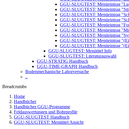
GGU-SLUGTEST: Menüeintrag "Lu
GGU-SLUGTEST: Menüeintrag "Stif
GGU-SLUGTEST: Menüeintrag "Schr
GGU-SLUGTEST: Menüeintrag "Schr
GGU-SLUGTEST: Menüeintrag "For
GGU-SLUGTEST: Menüeintrag "M
GGU-SLUGTEST: Menüeintrag "Symbo
GGU-SLUGTEST: Menüeintrag "(Eins
GGU-SLUGTEST: Menüeintrag "(Eins
GGU-SLUGTEST: Menütitel Info
GGU-SLUGTEST: Literaturauswahl
GGU-STRATIG Handbuch
GGU-TIME-GRAPH Handbuch
Bodenmechanische Laborversuche
..
Breadcrumbs
Home
Handbücher
Handbücher GGU-Programme
Feldauswertungen und Bohrprofile
GGU-SLUGTEST Handbuch
GGU-SLUGTEST: Menütitel Ansicht