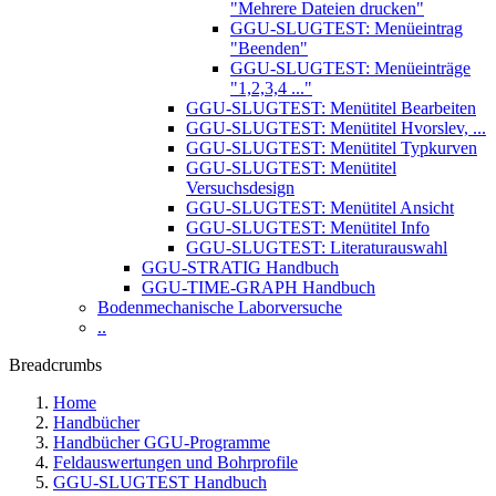
"Mehrere Dateien drucken"
GGU-SLUGTEST: Menüeintrag
"Beenden"
GGU-SLUGTEST: Menüeinträge
"1,2,3,4 ..."
GGU-SLUGTEST: Menütitel Bearbeiten
GGU-SLUGTEST: Menütitel Hvorslev, ...
GGU-SLUGTEST: Menütitel Typkurven
GGU-SLUGTEST: Menütitel
Versuchsdesign
GGU-SLUGTEST: Menütitel Ansicht
GGU-SLUGTEST: Menütitel Info
GGU-SLUGTEST: Literaturauswahl
GGU-STRATIG Handbuch
GGU-TIME-GRAPH Handbuch
Bodenmechanische Laborversuche
..
Breadcrumbs
Home
Handbücher
Handbücher GGU-Programme
Feldauswertungen und Bohrprofile
GGU-SLUGTEST Handbuch