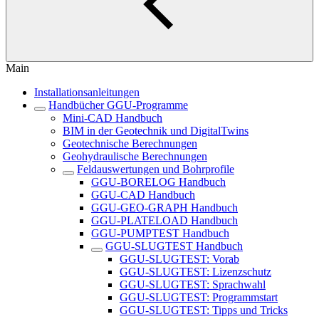
Main
Installationsanleitungen
Handbücher GGU-Programme
Mini-CAD Handbuch
BIM in der Geotechnik und DigitalTwins
Geotechnische Berechnungen
Geohydraulische Berechnungen
Feldauswertungen und Bohrprofile
GGU-BORELOG Handbuch
GGU-CAD Handbuch
GGU-GEO-GRAPH Handbuch
GGU-PLATELOAD Handbuch
GGU-PUMPTEST Handbuch
GGU-SLUGTEST Handbuch
GGU-SLUGTEST: Vorab
GGU-SLUGTEST: Lizenzschutz
GGU-SLUGTEST: Sprachwahl
GGU-SLUGTEST: Programmstart
GGU-SLUGTEST: Tipps und Tricks