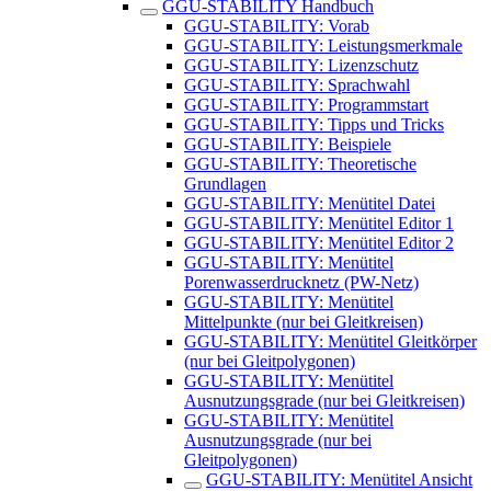
GGU-STABILITY Handbuch
GGU-STABILITY: Vorab
GGU-STABILITY: Leistungsmerkmale
GGU-STABILITY: Lizenzschutz
GGU-STABILITY: Sprachwahl
GGU-STABILITY: Programmstart
GGU-STABILITY: Tipps und Tricks
GGU-STABILITY: Beispiele
GGU-STABILITY: Theoretische
Grundlagen
GGU-STABILITY: Menütitel Datei
GGU-STABILITY: Menütitel Editor 1
GGU-STABILITY: Menütitel Editor 2
GGU-STABILITY: Menütitel
Porenwasserdrucknetz (PW-Netz)
GGU-STABILITY: Menütitel
Mittelpunkte (nur bei Gleitkreisen)
GGU-STABILITY: Menütitel Gleitkörper
(nur bei Gleitpolygonen)
GGU-STABILITY: Menütitel
Ausnutzungsgrade (nur bei Gleitkreisen)
GGU-STABILITY: Menütitel
Ausnutzungsgrade (nur bei
Gleitpolygonen)
GGU-STABILITY: Menütitel Ansicht