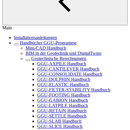
Main
Installationsanleitungen
Handbücher GGU-Programme
Mini-CAD Handbuch
BIM in der Geotechnik und DigitalTwins
Geotechnische Berechnungen
GGU-AXPILE Handbuch
GGU-CANTILEVER Handbuch
GGU-CONSOLIDATE Handbuch
GGU-DOLPHIN Handbuch
GGU-ELASTIC Handbuch
GGU-FILTER-STABILITY Handbuch
GGU-FOOTING Handbuch
GGU-GABION Handbuch
GGU-LATPILE Handbuch
GGU-RETAIN Handbuch
GGU-SETTLE Handbuch
GGU-SLAB Handbuch
GGU-SLICE Handbuch