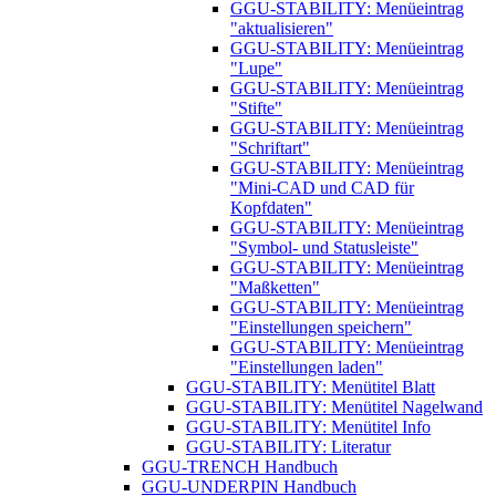
GGU-STABILITY: Menüeintrag
"aktualisieren"
GGU-STABILITY: Menüeintrag
"Lupe"
GGU-STABILITY: Menüeintrag
"Stifte"
GGU-STABILITY: Menüeintrag
"Schriftart"
GGU-STABILITY: Menüeintrag
"Mini-CAD und CAD für
Kopfdaten"
GGU-STABILITY: Menüeintrag
"Symbol- und Statusleiste"
GGU-STABILITY: Menüeintrag
"Maßketten"
GGU-STABILITY: Menüeintrag
"Einstellungen speichern"
GGU-STABILITY: Menüeintrag
"Einstellungen laden"
GGU-STABILITY: Menütitel Blatt
GGU-STABILITY: Menütitel Nagelwand
GGU-STABILITY: Menütitel Info
GGU-STABILITY: Literatur
GGU-TRENCH Handbuch
GGU-UNDERPIN Handbuch