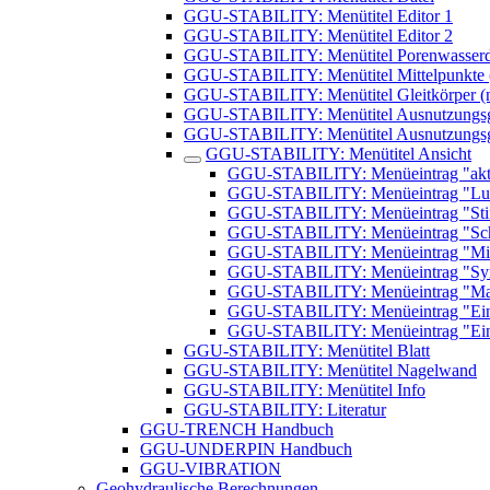
GGU-STABILITY: Menütitel Editor 1
GGU-STABILITY: Menütitel Editor 2
GGU-STABILITY: Menütitel Porenwasserd
GGU-STABILITY: Menütitel Mittelpunkte (n
GGU-STABILITY: Menütitel Gleitkörper (nu
GGU-STABILITY: Menütitel Ausnutzungsgra
GGU-STABILITY: Menütitel Ausnutzungsgra
GGU-STABILITY: Menütitel Ansicht
GGU-STABILITY: Menüeintrag "aktu
GGU-STABILITY: Menüeintrag "Lu
GGU-STABILITY: Menüeintrag "Stif
GGU-STABILITY: Menüeintrag "Schr
GGU-STABILITY: Menüeintrag "Mi
GGU-STABILITY: Menüeintrag "Symbo
GGU-STABILITY: Menüeintrag "Ma
GGU-STABILITY: Menüeintrag "Eins
GGU-STABILITY: Menüeintrag "Eins
GGU-STABILITY: Menütitel Blatt
GGU-STABILITY: Menütitel Nagelwand
GGU-STABILITY: Menütitel Info
GGU-STABILITY: Literatur
GGU-TRENCH Handbuch
GGU-UNDERPIN Handbuch
GGU-VIBRATION
Geohydraulische Berechnungen