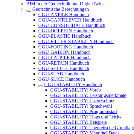
BIM in der Geotechnik und DigitalTwins
Geotechnische Berechnungen
GGU-AXPILE Handbuch
GGU-CANTILEVER Handbuch
GGU-CONSOLIDATE Handbuch
GGU-DOLPHIN Handbuch
GGU-ELASTIC Handbuch
GGU-FILTER-STABILITY Handbuch
GGU-FOOTING Handbuch
GGU-GABION Handbuch
GGU-LATPILE Handbuch
GGU-RETAIN Handbuch
GGU-SETTLE Handbuch
GGU-SLAB Handbuch
GGU-SLICE Handbuch
GGU-STABILITY Handbuch
GGU-STABILITY: Vorab
GGU-STABILITY: Leistungsmerkmale
GGU-STABILITY: Lizenzschutz
GGU-STABILITY: Sprachwahl
GGU-STABILITY: Programmstart
GGU-STABILITY: Tipps und Tricks
GGU-STABILITY: Beispiele
GGU-STABILITY: Theoretische Grundlag
GGU-STABILITY: Menütitel Datei