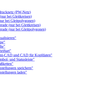
rucknetz (PW-Netz)
ur bei Gleitkreisen)
r bei Gleitpolygonen)
de (nur bei Gleitkreisen)
de (nur bei Gleitpolygonen)
alisieren"
pe"
te"
iftart"
ni-CAD und CAD für Kopfdaten"
l- und Statusleiste"
ßketten"
tellungen speichern"
tellungen laden"