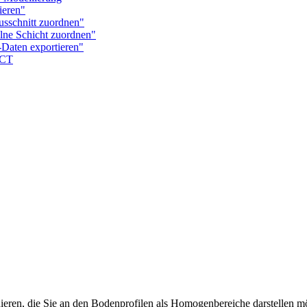
eren"
schnitt zuordnen"
ne Schicht zuordnen"
aten exportieren"
ECT
eren, die Sie an den Bodenprofilen als Homogenbereiche darstellen m