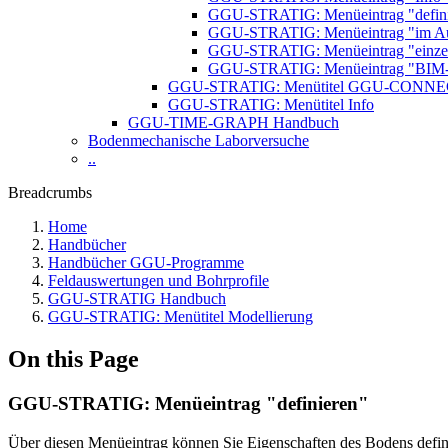
GGU-STRATIG: Menüeintrag "defini
GGU-STRATIG: Menüeintrag "im Aus
GGU-STRATIG: Menüeintrag "einzel
GGU-STRATIG: Menüeintrag "BIM-D
GGU-STRATIG: Menütitel GGU-CONN
GGU-STRATIG: Menütitel Info
GGU-TIME-GRAPH Handbuch
Bodenmechanische Laborversuche
..
Breadcrumbs
Home
Handbücher
Handbücher GGU-Programme
Feldauswertungen und Bohrprofile
GGU-STRATIG Handbuch
GGU-STRATIG: Menütitel Modellierung
On this Page
GGU-STRATIG: Menüeintrag "definieren"
Über diesen Menüeintrag können Sie Eigenschaften des Bodens defini