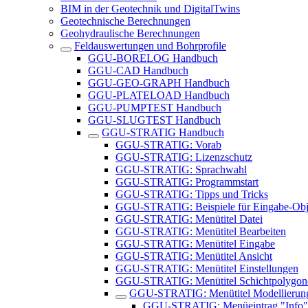
BIM in der Geotechnik und DigitalTwins
Geotechnische Berechnungen
Geohydraulische Berechnungen
Feldauswertungen und Bohrprofile
GGU-BORELOG Handbuch
GGU-CAD Handbuch
GGU-GEO-GRAPH Handbuch
GGU-PLATELOAD Handbuch
GGU-PUMPTEST Handbuch
GGU-SLUGTEST Handbuch
GGU-STRATIG Handbuch
GGU-STRATIG: Vorab
GGU-STRATIG: Lizenzschutz
GGU-STRATIG: Sprachwahl
GGU-STRATIG: Programmstart
GGU-STRATIG: Tipps und Tricks
GGU-STRATIG: Beispiele für Eingabe-Obj
GGU-STRATIG: Menütitel Datei
GGU-STRATIG: Menütitel Bearbeiten
GGU-STRATIG: Menütitel Eingabe
GGU-STRATIG: Menütitel Ansicht
GGU-STRATIG: Menütitel Einstellungen
GGU-STRATIG: Menütitel Schichtpolygon
GGU-STRATIG: Menütitel Modellierun
GGU-STRATIG: Menüeintrag "Info"-