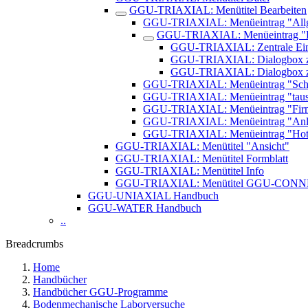
GGU-TRIAXIAL: Menütitel Bearbeiten
GGU-TRIAXIAL: Menüeintrag "All
GGU-TRIAXIAL: Menüeintrag "E
GGU-TRIAXIAL: Zentrale Ei
GGU-TRIAXIAL: Dialogbox zu
GGU-TRIAXIAL: Dialogbox zur
GGU-TRIAXIAL: Menüeintrag "Scher
GGU-TRIAXIAL: Menüeintrag "tau
GGU-TRIAXIAL: Menüeintrag "Fir
GGU-TRIAXIAL: Menüeintrag "An
GGU-TRIAXIAL: Menüeintrag "Hott
GGU-TRIAXIAL: Menütitel "Ansicht"
GGU-TRIAXIAL: Menütitel Formblatt
GGU-TRIAXIAL: Menütitel Info
GGU-TRIAXIAL: Menütitel GGU-CON
GGU-UNIAXIAL Handbuch
GGU-WATER Handbuch
..
Breadcrumbs
Home
Handbücher
Handbücher GGU-Programme
Bodenmechanische Laborversuche