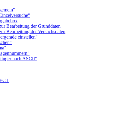
gemein"
inzelversuche"
ngabebox
r Bearbeitung der Grunddaten
 Bearbeitung der Versuchsdaten
gerade einstellen"
schen"
ma"
lagennummern"
inger nach ASCII"
NECT