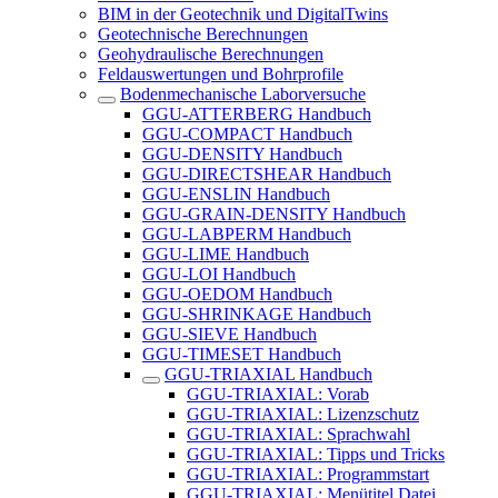
BIM in der Geotechnik und DigitalTwins
Geotechnische Berechnungen
Geohydraulische Berechnungen
Feldauswertungen und Bohrprofile
Bodenmechanische Laborversuche
GGU-ATTERBERG Handbuch
GGU-COMPACT Handbuch
GGU-DENSITY Handbuch
GGU-DIRECTSHEAR Handbuch
GGU-ENSLIN Handbuch
GGU-GRAIN-DENSITY Handbuch
GGU-LABPERM Handbuch
GGU-LIME Handbuch
GGU-LOI Handbuch
GGU-OEDOM Handbuch
GGU-SHRINKAGE Handbuch
GGU-SIEVE Handbuch
GGU-TIMESET Handbuch
GGU-TRIAXIAL Handbuch
GGU-TRIAXIAL: Vorab
GGU-TRIAXIAL: Lizenzschutz
GGU-TRIAXIAL: Sprachwahl
GGU-TRIAXIAL: Tipps und Tricks
GGU-TRIAXIAL: Programmstart
GGU-TRIAXIAL: Menütitel Datei