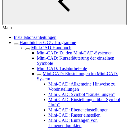
Main
Installationsanleitungen
Handbücher GGU-Programme
Mini-CAD Handbuch
Mini-CAD: Zu den Mini-CAD-Systemen
Mini-CAD: Kurzerläuterung der einzelnen
Symbole
Mini-CAD: Tastaturbefehle
Mini-CAD: Einstellungen im Mini-CAD-
System
Mini-CAD: Allgemeine Hinweise zu
Voreinstellungen
Mini-CAD: Symbol "Einstellungen"
Mini-CAD: Einstellungen über Symbol
"Info"
Mini-CAD: Ebeneneinstellungen
Mini-CAD: Raster einstellen
Mini-CAD: Einfangen von
Linienendpunkten