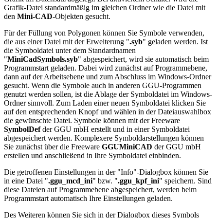
Grafik-Datei standardmäßig im gleichen Ordner wie die Datei mit
den
Mini-CAD
-Objekten gesucht.
Für der Füllung von Polygonen können Sie Symbole verwenden,
die aus einer Datei mit der Erweiterung "
.syb
" geladen werden. Ist
die Symboldatei unter dem Standardnamen
"
MiniCadSymbols.syb
" abgespeichert, wird sie automatisch beim
Programmstart geladen. Dabei wird zunächst auf Programmebene,
dann auf der Arbeitsebene und zum Abschluss im Windows-Ordner
gesucht. Wenn die Symbole auch in anderen GGU-Programmen
genutzt werden sollen, ist die Ablage der Symboldatei im Windows-
Ordner sinnvoll. Zum Laden einer neuen Symboldatei klicken Sie
auf den entsprechenden Knopf und wählen in der Dateiauswahlbox
die gewünschte Datei. Symbole können mit der Freeware
SymbolDef
der GGU mbH erstellt und in einer Symboldatei
abgespeichert werden. Komplexere Symboldarstellungen können
Sie zunächst über die Freeware
GGUMiniCAD
der GGU mbH
erstellen und anschließend in Ihre Symboldatei einbinden.
Die getroffenen Einstellungen in der "Info"-Dialogbox können Sie
in eine Datei "
.ggu_mcd_ini
" bzw. "
.ggu_kpf_ini
" speichern. Sind
diese Dateien auf Programmebene abgespeichert, werden beim
Programmstart automatisch Ihre Einstellungen geladen.
Des Weiteren können Sie sich in der Dialogbox dieses Symbols