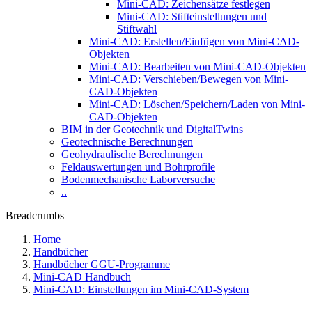
Mini-CAD: Zeichensätze festlegen
Mini-CAD: Stifteinstellungen und
Stiftwahl
Mini-CAD: Erstellen/Einfügen von Mini-CAD-
Objekten
Mini-CAD: Bearbeiten von Mini-CAD-Objekten
Mini-CAD: Verschieben/Bewegen von Mini-
CAD-Objekten
Mini-CAD: Löschen/Speichern/Laden von Mini-
CAD-Objekten
BIM in der Geotechnik und DigitalTwins
Geotechnische Berechnungen
Geohydraulische Berechnungen
Feldauswertungen und Bohrprofile
Bodenmechanische Laborversuche
..
Breadcrumbs
Home
Handbücher
Handbücher GGU-Programme
Mini-CAD Handbuch
Mini-CAD: Einstellungen im Mini-CAD-System