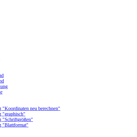
nd
nd
nung
le
Koordinaten neu berechnen"
"graphisch"
Schriftgrößen"
"Blattformat"