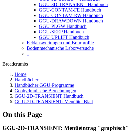
GGU-3D-TRANSIENT Handbuch
GGU-CONTAM-FE Handbuch
GGU-CONTAM-RW Handbuch
GGU-DRAWDOWN Handbuch
GGU-PLGW Handbuch
GGU-SEEP Handbuch
GGU-UPLIFT Handbuch
Feldauswertungen und Bohrprofile
Bodenmechanische Laborversuche
..
Breadcrumbs
Home
Handbücher
Handbücher GGU-Programme
Geohydraulische Berechnungen
GGU-2D-TRANSIENT Handbuch
GGU-2D-TRANSIENT: Menütitel Blatt
On this Page
GGU-2D-TRANSIENT: Menüeintrag "graphisch"