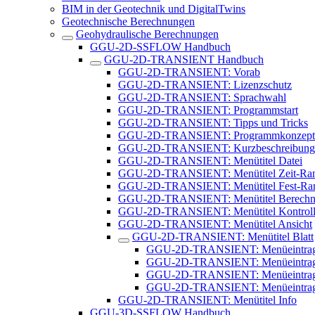
BIM in der Geotechnik und DigitalTwins
Geotechnische Berechnungen
Geohydraulische Berechnungen
GGU-2D-SSFLOW Handbuch
GGU-2D-TRANSIENT Handbuch
GGU-2D-TRANSIENT: Vorab
GGU-2D-TRANSIENT: Lizenzschutz
GGU-2D-TRANSIENT: Sprachwahl
GGU-2D-TRANSIENT: Programmstart
GGU-2D-TRANSIENT: Tipps und Tricks
GGU-2D-TRANSIENT: Programmkonzept
GGU-2D-TRANSIENT: Kurzbeschreibung
GGU-2D-TRANSIENT: Menütitel Datei
GGU-2D-TRANSIENT: Menütitel Zeit-Ra
GGU-2D-TRANSIENT: Menütitel Fest-Ra
GGU-2D-TRANSIENT: Menütitel Berech
GGU-2D-TRANSIENT: Menütitel Kontrol
GGU-2D-TRANSIENT: Menütitel Ansicht
GGU-2D-TRANSIENT: Menütitel Blatt
GGU-2D-TRANSIENT: Menüeintrag "
GGU-2D-TRANSIENT: Menüeintrag 
GGU-2D-TRANSIENT: Menüeintrag "
GGU-2D-TRANSIENT: Menüeintrag 
GGU-2D-TRANSIENT: Menütitel Info
GGU-3D-SSFLOW Handbuch